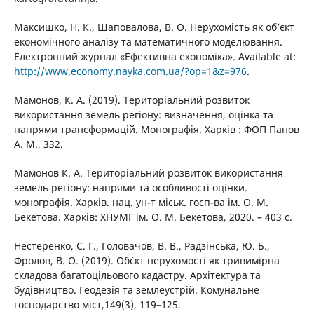
Максишко, Н. К., Шаповалова, В. О. Нерухомість як об’єкт
економічного аналізу та математичного моделювання.
Електронний журнал «Ефективна економіка». Available at:
http://www.economy.nayka.com.ua/?op=1&z=976
.
Мамонов, К. А. (2019). Територіальний розвиток
використання земель регіону: визначення, оцінка та
напрями трансформацій. Монографія. Харків : ФОП Панов
А. М., 332.
Мамонов К. А. Територіальний розвиток використання
земель регіону: напрями та особливості оцінки.
монографія. Харків. нац. ун-т міськ. госп-ва ім. О. М.
Бекетова. Харків: ХНУМГ ім. О. М. Бекетова, 2020. – 403 с.
Нестеренко, С. Г., Головачов, В. В., Радзінська, Ю. Б.,
Фролов, В. О. (2019). Об`єкт нерухомості як тривимірна
складова багатоцільового кадастру. Архітектура та
будівництво. Геодезія та землеустрій. Комунальне
господарство міст,149(3), 119–125.