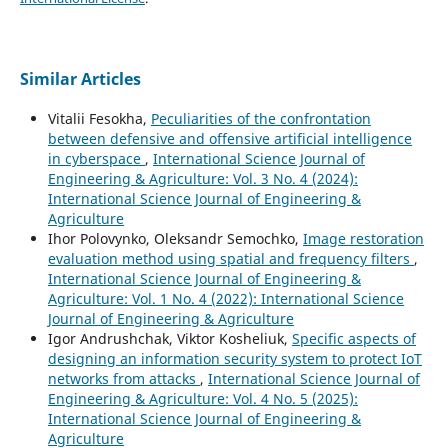
Similar Articles
Vitalii Fesokha,
Peculiarities of the confrontation
between defensive and offensive artificial intelligence
in cyberspace
,
International Science Journal of
Engineering & Agriculture: Vol. 3 No. 4 (2024):
International Science Journal of Engineering &
Agriculture
Ihor Polovynko, Oleksandr Semochko,
Image restoration
evaluation method using spatial and frequency filters
,
International Science Journal of Engineering &
Agriculture: Vol. 1 No. 4 (2022): International Science
Journal of Engineering & Agriculture
Igor Andrushchak, Viktor Kosheliuk,
Specific aspects of
designing an information security system to protect IoT
networks from attacks
,
International Science Journal of
Engineering & Agriculture: Vol. 4 No. 5 (2025):
International Science Journal of Engineering &
Agriculture