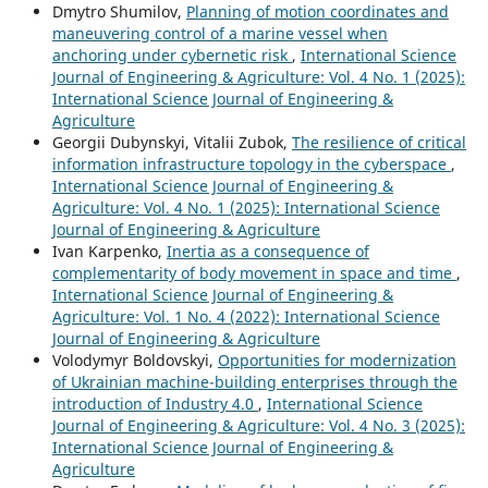
Dmytro Shumilov,
Planning of motion coordinates and
maneuvering control of a marine vessel when
anchoring under cybernetic risk
,
International Science
Journal of Engineering & Agriculture: Vol. 4 No. 1 (2025):
International Science Journal of Engineering &
Agriculture
Georgii Dubynskyi, Vitalii Zubok,
The resilience of critical
information infrastructure topology in the cyberspace
,
International Science Journal of Engineering &
Agriculture: Vol. 4 No. 1 (2025): International Science
Journal of Engineering & Agriculture
Ivan Karpenko,
Inertia as a consequence of
complementarity of body movement in space and time
,
International Science Journal of Engineering &
Agriculture: Vol. 1 No. 4 (2022): International Science
Journal of Engineering & Agriculture
Volodymyr Boldovskyi,
Opportunities for modernization
of Ukrainian machine-building enterprises through the
introduction of Industry 4.0
,
International Science
Journal of Engineering & Agriculture: Vol. 4 No. 3 (2025):
International Science Journal of Engineering &
Agriculture