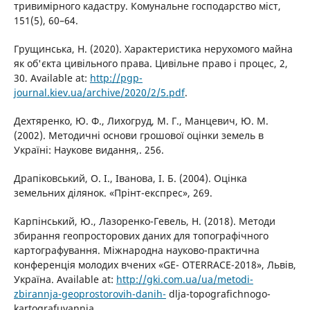
тривимірного кадастру. Комунальне господарство міст,
151(5), 60–64.
Грущинська, Н. (2020). Характеристика нерухомого майна
як об'єкта цивільного права. Цивільне право і процес, 2,
30. Available at:
http://pgp-
journal.kiev.ua/archive/2020/2/5.pdf
.
Дехтяренко, Ю. Ф., Лихогруд, М. Г., Манцевич, Ю. М.
(2002). Методичні основи грошової оцінки земель в
Україні: Наукове видання,. 256.
Драпіковський, О. І., Іванова, І. Б. (2004). Оцінка
земельних ділянок. «Прінт-експрес», 269.
Карпінський, Ю., Лазоренко-Гевель, Н. (2018). Методи
збирання геопросторових даних для топографічного
картографування. Міжнародна науково-практична
конференція молодих вчених «GE- OTERRACE-2018», Львів,
Україна. Available at:
http://gki.com.ua/ua/metodi-
zbirannja-geoprostorovih-danih-
dlja-topografichnogo-
kartografuvannja.