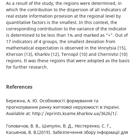
As a result of the study, the regions were determined, in
which the contribution to the dispersion of all indicators of
real estate information provision at the regional level by
quantitative factors is the smallest. In this context, the
corresponding contribution to the variance of the indicator
is determined to be less than 1% and marked as "+". Out of
17 indicators of 4 groups, the smallest deviation from
mathematical expectation is observed in the Vinnytsia (15),
Kherson (13), Kharkiv (12), Ternopil (10) and Chernivtsi (10)
regions. It was these regions that were adopted as the basis
for further research.
References
Бережна, А. Ю. Особливості формування та
прогнозування ринку житлової нерухомості в Україні.
Available at: http:/ /eprints.ksame.kharkov.ua/3626/1/.
Головачов, В. В., Шипулін, В. Д., Нестеренко, С. Г.,
Касьянов, В. В.(2019). Забезпечення збору інформації для