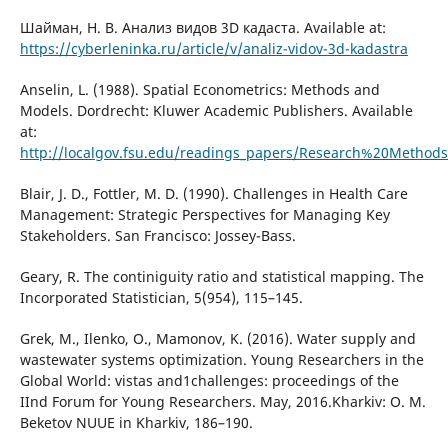
Шайман, Н. В. Анализ видов 3D кадаста. Available at:
https://cyberleninka.ru/article/v/analiz-vidov-3d-kadastra
Anselin, L. (1988). Spatial Econometrics: Methods and
Models. Dordrecht: Kluwer Academic Publishers. Available
at:
http://localgov.fsu.edu/readings_papers/Research%20Methods/
Blair, J. D., Fottler, M. D. (1990). Challenges in Health Care
Management: Strategic Perspectives for Managing Key
Stakeholders. San Francisco: Jossey-Bass.
Geary, R. The continiguity ratio and statistical mapping. The
Incorporated Statistician, 5(954), 115–145.
Grek, M., Ilenko, O., Mamonov, K. (2016). Water supply and
wastewater systems optimization. Young Researchers in the
Global World: vistas and1challenges: proceedings of the
IInd Forum for Young Researchers. May, 2016.Kharkiv: O. M.
Beketov NUUE in Kharkiv, 186–190.