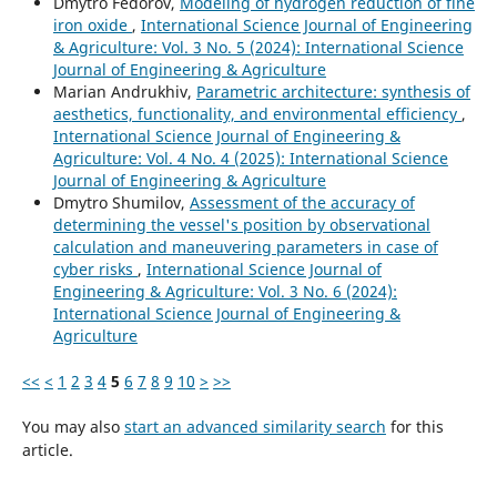
Dmytro Fedorov,
Modeling of hydrogen reduction of fine
iron oxide
,
International Science Journal of Engineering
& Agriculture: Vol. 3 No. 5 (2024): International Science
Journal of Engineering & Agriculture
Marian Andrukhiv,
Parametric architecture: synthesis of
aesthetics, functionality, and environmental efficiency
,
International Science Journal of Engineering &
Agriculture: Vol. 4 No. 4 (2025): International Science
Journal of Engineering & Agriculture
Dmytro Shumilov,
Assessment of the accuracy of
determining the vessel's position by observational
calculation and maneuvering parameters in case of
cyber risks
,
International Science Journal of
Engineering & Agriculture: Vol. 3 No. 6 (2024):
International Science Journal of Engineering &
Agriculture
<<
<
1
2
3
4
5
6
7
8
9
10
>
>>
You may also
start an advanced similarity search
for this
article.