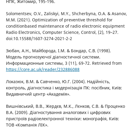
НПК, Житомир, 195-196.
Solomentsev, O.V., Zaliskyi, M.Y., Shcherbyna, O.A. & Asanov,
M.M. (2021). Optimization of preventive threshold for
conditionbased maintenance of radio electronic equipment
Radio Electronics, Computer Science, Control, (2), 19–27.
doi:10.15588/1607-3274-2021-2-2
Зюбан, А.Н., Майборода, І.М. & Бондар, С.В. (1998).
Модель прогнозуючої діагностичної системи.
Информационные системы, 3 (11), 69-72. Retrieved from
https://core.ac.uk/reader/232886088
Локазюк, В.М. & Савченко, Ю.Г. (2004). Надійність,
контроль, діагностика і модернізація ПК: посібник, Київ:
Видавничий центр «Академія».
Вишнівський, В.В., Жердєв, М.К., Лєнков, С.В. & Проценко
В.А. (2009). Діагностування аналогових і цифрових
пристроїв радіоелектронної техніки: монографія, Київ:
ТОВ «Компанія ЛІК».