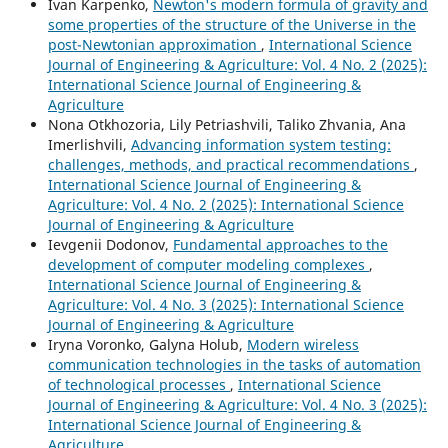
Ivan Karpenko,
Newton's modern formula of gravity and
some properties of the structure of the Universe in the
post-Newtonian approximation
,
International Science
Journal of Engineering & Agriculture: Vol. 4 No. 2 (2025):
International Science Journal of Engineering &
Agriculture
Nona Otkhozoria, Lily Petriashvili, Taliko Zhvania, Ana
Imerlishvili,
Advancing information system testing:
challenges, methods, and practical recommendations
,
International Science Journal of Engineering &
Agriculture: Vol. 4 No. 2 (2025): International Science
Journal of Engineering & Agriculture
Ievgenii Dodonov,
Fundamental approaches to the
development of computer modeling complexes
,
International Science Journal of Engineering &
Agriculture: Vol. 4 No. 3 (2025): International Science
Journal of Engineering & Agriculture
Iryna Voronko, Galyna Holub,
Modern wireless
communication technologies in the tasks of automation
of technological processes
,
International Science
Journal of Engineering & Agriculture: Vol. 4 No. 3 (2025):
International Science Journal of Engineering &
Agriculture