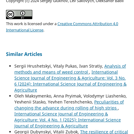
Copyright (c) 2024 Sergey Glukhov, Lev Sakovych, Oleksandr Babii
This work is licensed under a
Creative Commons Attribution 4.0
International License
.
Similar Articles
Sergiі Hrushetskyі, Vitaly Pukas, Ivan Stratiy,
Analysis of
methods and means of weed control
,
International
Science Journal of Engineering & Agriculture: Vol. 3 No.
6 (2024): International Science Journal of Engineering &
Agriculture
Oleh Maksymenko, Anna Pryimak, Volodymyr Liashenko,
Yevhenii Stasko, Yevhen Tereshchenko,
Peculiarities of
changing the advance during rolling of high strips
,
International Science Journal of Engineering &
Agriculture: Vol. 4 No. 1 (2025): International Science
Journal of Engineering & Agriculture
Georgii Dubynskyi, Vitalii Zubok,
The resilience of critical