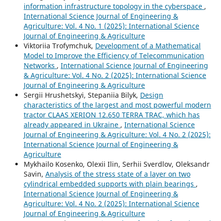
information infrastructure topology in the cyberspace
,
International Science Journal of Engineering &
Agriculture: Vol. 4 No. 1 (2025): International Science
Journal of Engineering & Agriculture
Viktoriia Trofymchuk,
Development of a Mathematical
Model to Improve the Efficiency of Telecommunication
Networks
,
International Science Journal of Engineering
& Agriculture: Vol. 4 No. 2 (2025): International Science
Journal of Engineering & Agriculture
Sergiі Hrushetskyі, Stepaniia Bilyk,
Design
characteristics of the largest and most powerful modern
tractor CLAAS XERION 12.650 TERRA TRAC, which has
already appeared in Ukraine
,
International Science
Journal of Engineering & Agriculture: Vol. 4 No. 2 (2025):
International Science Journal of Engineering &
Agriculture
Mykhailo Kosenko, Olexii Ilin, Serhii Sverdlov, Oleksandr
Savin,
Analysis of the stress state of a layer on two
cylindrical embedded supports with plain bearings
,
International Science Journal of Engineering &
Agriculture: Vol. 4 No. 2 (2025): International Science
Journal of Engineering & Agriculture