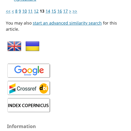
<<
<
8
9
10
11
12
13
14
15
16
17
>
>>
You may also
start an advanced similarity search
for this
article.
Information