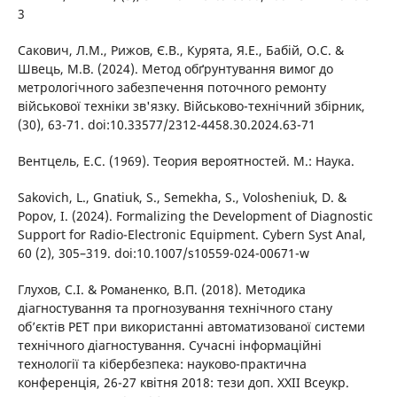
3
Сакович, Л.М., Рижов, Є.В., Курята, Я.Е., Бабій, О.С. &
Швець, М.В. (2024). Метод обґрунтування вимог до
метрологічного забезпечення поточного ремонту
військової техніки зв'язку. Військово-технічний збірник,
(30), 63-71. doi:10.33577/2312-4458.30.2024.63-71
Вентцель, Е.С. (1969). Теория вероятностей. М.: Наука.
Sakovich, L., Gnatiuk, S., Semekha, S., Volosheniuk, D. &
Popov, I. (2024). Formalizing the Development of Diagnostic
Support for Radio-Electronic Equipment. Cybern Syst Anal,
60 (2), 305–319. doi:10.1007/s10559-024-00671-w
Глухов, С.І. & Романенко, В.П. (2018). Методика
діагностування та прогнозування технічного стану
об’єктів РЕТ при використанні автоматизованої системи
технічного діагностування. Сучасні інформаційні
технології та кібербезпека: науково-практична
конференція, 26-27 квітня 2018: тези доп. XXII Всеукр.