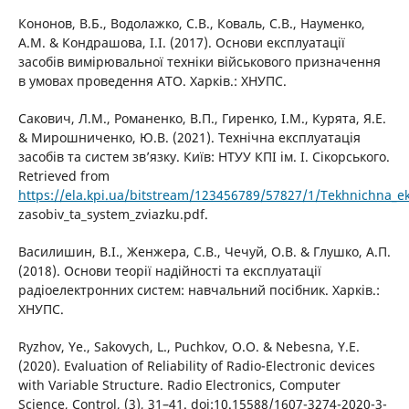
Кононов, В.Б., Водолажко, С.В., Коваль, С.В., Науменко,
А.М. & Кондрашова, І.І. (2017). Основи експлуатації
засобів вимірювальної техніки військового призначення
в умовах проведення АТО. Харків.: ХНУПС.
Сакович, Л.М., Романенко, В.П., Гиренко, І.М., Курята, Я.Е.
& Мирошниченко, Ю.В. (2021). Технічна експлуатація
засобів та систем зв’язку. Київ: НТУУ КПІ ім. І. Сікорського.
Retrieved from
https://ela.kpi.ua/bitstream/123456789/57827/1/Tekhnichna_ek
zasobiv_ta_system_zviazku.pdf.
Василишин, В.І., Женжера, С.В., Чечуй, О.В. & Глушко, А.П.
(2018). Основи теорії надійності та експлуатації
радіоелектронних систем: навчальний посібник. Харків.:
ХНУПС.
Ryzhov, Ye., Sakovych, L., Puchkov, O.O. & Nebesna, Y.E.
(2020). Evaluation of Reliability of Radio-Electronic devices
with Variable Structure. Radio Electronics, Computer
Science, Control, (3), 31–41. doi:10.15588/1607-3274-2020-3-