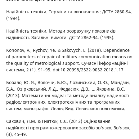
Надійність техніки. Терміни та визначення: ДСТУ 2860-94.
(1994).
Надійність техніки. Методи розрахунку показників
надійності. Загальні вимоги: ДСТУ 2862-94. (1995).
Kononov, V., Ryzhov, Ye. & Sakovych, L. (2018). Dependence
of parameters of repair of military communication means on
the quality of metrological support. Сучасні інформаційні
системи, 2 (1), 91–95. doi:10.20998/2522-9052.2018.1.17
Бобало, Ю. Я., Волочій, Б.Ю., Лозинський, О.Ю., Мандзій,
Б.А., Озірковський, Л.Д., Федасюк, Д.В., … Яковина, В.С.
(2013). Математичні моделі та методи аналізу надійності
радіоелектронних, електротехнічних та програмних
систем: монографія. Львів: Вид. Львівської політехніки.
Сакович, Л.М. & Гнатюк, С.Є. (2013) Оцінювання
надійності програмно-керованих засобів зв'язку. Зв'язок,
(3), 45-49.