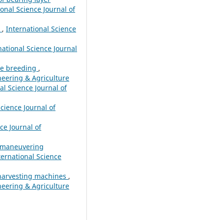
ional Science Journal of
g
,
International Science
national Science Journal
ize breeding
,
ineering & Agriculture
al Science Journal of
Science Journal of
ce Journal of
d maneuvering
ternational Science
o harvesting machines
,
ineering & Agriculture