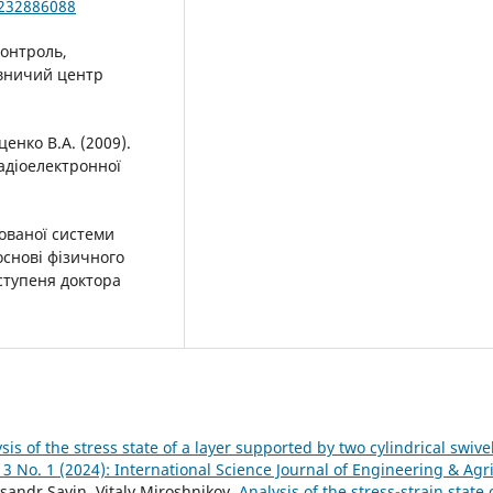
/232886088
контроль,
авничий центр
ценко В.А. (2009).
адіоелектронної
зованої системи
основі фізичного
 ступеня доктора
sis of the stress state of a layer supported by two cylindrical swive
 3 No. 1 (2024): International Science Journal of Engineering & Agr
sandr Savin, Vitaly Miroshnikov,
Analysis of the stress-strain state