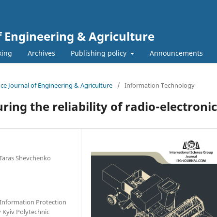
f Engineering & Agriculture
xing
Archives
Publishing policy
Announcements
ence Journal of Engineering & Agriculture
/
Information Technology
ring the reliability of radio-electron
l Taras Shevchenko
 Information Protection
y Kyiv Polytechnic