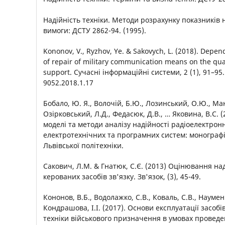
Надійність техніки. Методи розрахунку показників н
вимоги: ДСТУ 2862-94. (1995).
Kononov, V., Ryzhov, Ye. & Sakovych, L. (2018). Depe
of repair of military communication means on the qual
support. Сучасні інформаційні системи, 2 (1), 91–95.
9052.2018.1.17
Бобало, Ю. Я., Волочій, Б.Ю., Лозинський, О.Ю., Ман
Озірковський, Л.Д., Федасюк, Д.В., … Яковина, В.С. 
моделі та методи аналізу надійності радіоелектрон
електротехнічних та програмних систем: монографія
Львівської політехніки.
Сакович, Л.М. & Гнатюк, С.Є. (2013) Оцінювання на
керованих засобів зв'язку. Зв'язок, (3), 45-49.
Кононов, В.Б., Водолажко, С.В., Коваль, С.В., Наумен
Кондрашова, І.І. (2017). Основи експлуатації засоб
техніки військового призначення в умовах проведен