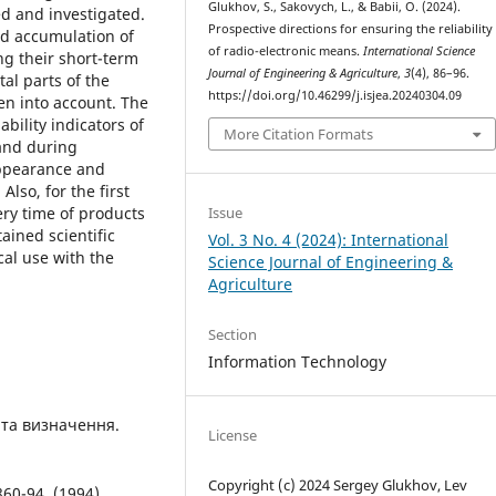
Glukhov, S., Sakovych, L., & Babii, O. (2024).
d and investigated.
Prospective directions for ensuring the reliability
and accumulation of
of radio-electronic means.
International Science
ng their short-term
Journal of Engineering & Agriculture
,
3
(4), 86–96.
tal parts of the
https://doi.org/10.46299/j.isjea.20240304.09
en into account. The
bility indicators of
More Citation Formats
and during
 appearance and
lso, for the first
Issue
ery time of products
ained scientific
Vol. 3 No. 4 (2024): International
cal use with the
Science Journal of Engineering &
Agriculture
Section
Information Technology
 та визначення.
License
Copyright (c) 2024 Sergey Glukhov, Lev
60-94. (1994).