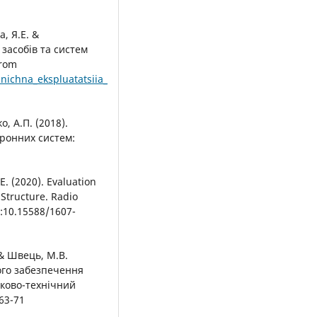
а, Я.Е. &
засобів та систем
from
nichna_ekspluatatsiia_
, А.П. (2018).
тронних систем:
E. (2020). Evaluation
e Structure. Radio
i:10.15588/1607-
. & Швець, М.В.
ого забезпечення
ьково-технічний
.63-71