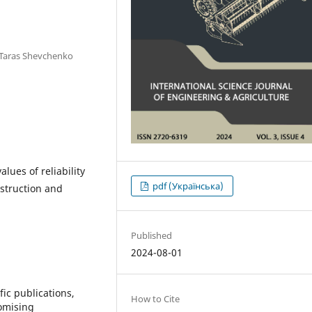
l Taras Shevchenko
lues of reliability
pdf (Українська)
nstruction and
Published
2024-08-01
fic publications,
How to Cite
romising