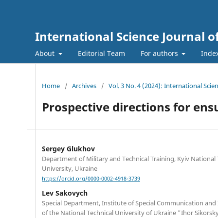
International Science Journal o
About
Editorial Team
For authors
Inde
Home
/
Archives
/
Vol. 3 No. 4 (2024): International Sci
Prospective directions for ensu
Sergey Glukhov
Department of Military and Technical Training, Kyiv Nationa
University, Ukraine
https://orcid.org/0000-0002-4918-3739
Lev Sakovych
Special Department, Institute of Special Communication and
of the National Technical University of Ukraine "Ihor Sikorsk