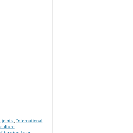
l joints
,
International
iculture
 of bearing layer