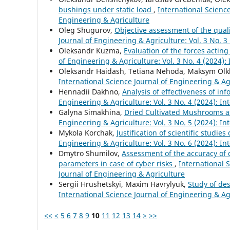
bushings under static load
,
International Science
Engineering & Agriculture
Oleg Shugurov,
Objective assessment of the quali
Journal of Engineering & Agriculture: Vol. 3 No. 3
Oleksandr Kuzma,
Evaluation of the forces acti
of Engineering & Agriculture: Vol. 3 No. 4 (2024):
Oleksandr Haidash, Tetiana Nеhoda, Maksym Olk
International Science Journal of Engineering & Agr
Hennadii Dakhno,
Analysis of effectiveness of i
Engineering & Agriculture: Vol. 3 No. 4 (2024): In
Galyna Simakhina,
Dried Cultivated Mushrooms a
Engineering & Agriculture: Vol. 3 No. 5 (2024): In
Mykola Korchak,
Justification of scientific studie
Engineering & Agriculture: Vol. 3 No. 6 (2024): In
Dmytro Shumilov,
Assessment of the accuracy of 
parameters in case of cyber risks
,
International S
Journal of Engineering & Agriculture
Sergiі Hrushetskyі, Maxim Havrylyuk,
Study of de
International Science Journal of Engineering & Agr
<<
<
5
6
7
8
9
10
11
12
13
14
>
>>