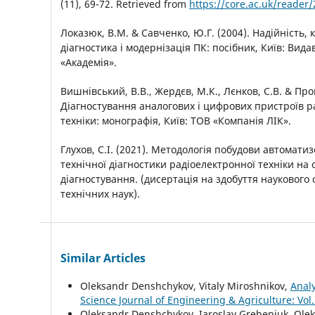
(11), 69-72. Retrieved from
https://core.ac.uk/reader
Локазюк, В.М. & Савченко, Ю.Г. (2004). Надійність, 
діагностика і модернізація ПК: посібник, Київ: Вид
«Академія».
Вишнівський, В.В., Жердєв, М.К., Лєнков, С.В. & Про
Діагностування аналогових і цифрових пристроїв р
техніки: монографія, Київ: ТОВ «Компанія ЛІК».
Глухов, С.І. (2021). Методологія побудови автомати
технічної діагностики радіоелектронної техніки на 
діагностування. (дисертація на здобуття наукового
технічних наук).
Similar Articles
Oleksandr Denshchykov, Vitaly Miroshnikov,
Analy
Science Journal of Engineering & Agriculture: Vol.
Oleksandr Denshchykov, Iaroslav Grebeniuk, Olek