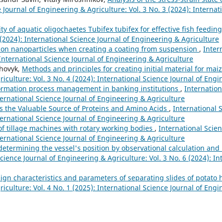
 Journal of Engineering & Agriculture: Vol. 3 No. 3 (2024): Internat
ty of aquatic oligochaetes Tubifex tubifex for effective fish feedin
 (2024): International Science Journal of Engineering & Agriculture
ng on nanoparticles when creating a coating from suspension
,
Inter
 International Science Journal of Engineering & Agriculture
hovyk,
Methods and principles for creating initial material for ma
iculture: Vol. 3 No. 4 (2024): International Science Journal of Eng
nformation process management in banking institutions
,
Internation
ternational Science Journal of Engineering & Agriculture
s the Valuable Source of Proteins and Amino Acids
,
International 
ternational Science Journal of Engineering & Agriculture
s of tillage machines with rotary working bodies
,
International Scien
ternational Science Journal of Engineering & Agriculture
determining the vessel's position by observational calculation an
cience Journal of Engineering & Agriculture: Vol. 3 No. 6 (2024): In
sign characteristics and parameters of separating slides of potat
iculture: Vol. 4 No. 1 (2025): International Science Journal of Eng