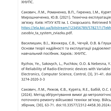
ХНУПС.
Сакович, Л.М., Романенко, В.П., Гиренко, І.М., Курят
Мирошниченко, Ю.В. (2021). Технічна експлуатація 
зв’язку. Київ: НТУУ КПІ ім. І. Сікорського. Retrieved 
https://ela.kpi.ua/bitstream/123456789/57827/1/Tekh
zasobiv_ta_system_zviazku.pdf.
Василишин, В.І., Женжера, С.В., Чечуй, О.В. & Глушко
Основи теорії надійності та експлуатації радіоелек
навчальний посібник. Харків.: ХНУПС.
Ryzhov, Ye., Sakovych, L., Puchkov, O.O. & Nebesna, Y.
of Reliability of Radio-Electronic devices with Variabl
Electronics, Computer Science, Control, (3), 31–41. do
3274-2020-3-3
Сакович, Л.М., Рижов, Є.В., Курята, Я.Е., Бабій, О.С
(2024). Метод обґрунтування вимог до метрологічн
поточного ремонту військової техніки зв'язку. Війс
збірник, (30), 63-71. doi:10.33577/2312-4458.30.2024