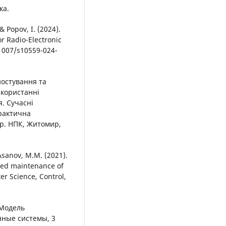
ка.
& Popov, I. (2024).
r Radio-Electronic
.1007/s10559-024-
гностування та
икористанні
. Сучасні
практична
укр. НПК, Житомир,
Asanov, M.M. (2021).
ased maintenance of
er Science, Control,
 Модель
нные системы, 3