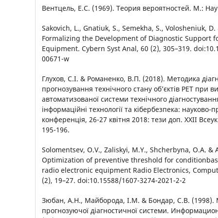
Вентцель, Е.С. (1969). Теория вероятностей. М.: Нау
Sakovich, L., Gnatiuk, S., Semekha, S., Volosheniuk, D. 
Formalizing the Development of Diagnostic Support fo
Equipment. Cybern Syst Anal, 60 (2), 305–319. doi:10
00671-w
Глухов, С.І. & Романенко, В.П. (2018). Методика діа
прогнозування технічного стану об’єктів РЕТ при в
автоматизованої системи технічного діагностування
інформаційні технології та кібербезпека: науково-
конференція, 26-27 квітня 2018: тези доп. XXII Все
195-196.
Solomentsev, O.V., Zaliskyi, M.Y., Shcherbyna, O.A. & 
Optimization of preventive threshold for conditionb
radio electronic equipment Radio Electronics, Comput
(2), 19–27. doi:10.15588/1607-3274-2021-2-2
Зюбан, А.Н., Майборода, І.М. & Бондар, С.В. (1998).
прогнозуючої діагностичної системи. Информацио