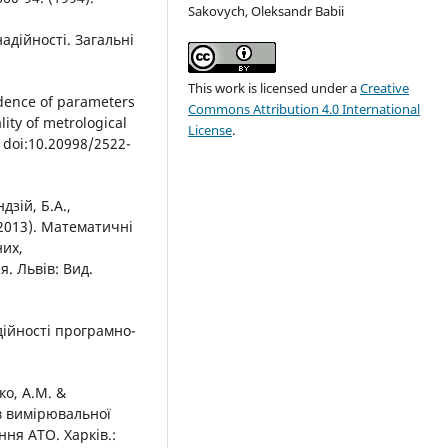
Sakovych, Oleksandr Babii
адійності. Загальні
This work is licensed under a
Creative
ndence of parameters
Commons Attribution 4.0 International
ity of metrological
License
.
 doi:10.20998/2522-
дзій, Б.А.,
(2013). Математичні
них,
. Львів: Вид.
дійності програмно-
ко, А.М. &
ів вимірювальної
ня АТО. Харків.: