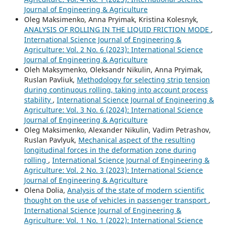
Journal of Engineering & Agriculture
Oleg Maksimenko, Anna Pryimak, Kristina Kolesnyk,
ANALYSIS OF ROLLING IN THE LIQUID FRICTION MODE
,
International Science Journal of Engineering &
Agriculture: Vol. 2 No. 6 (2023): International Science
Journal of Engineering & Agriculture
Oleh Maksymenko, Oleksandr Nikulin, Anna Pryimak,
Ruslan Pavliuk,
Methodology for selecting strip tension
during continuous rolling, taking into account process
stability
,
International Science Journal of Engineering &
Agriculture: Vol. 3 No. 6 (2024): International Science
Journal of Engineering & Agriculture
Oleg Maksimenko, Alexander Nikulin, Vadim Petrashov,
Ruslan Pavlyuk,
Mechanical aspect of the resulting
longitudinal forces in the deformation zone during
rolling
,
International Science Journal of Engineering &
Agriculture: Vol. 2 No. 3 (2023): International Science
Journal of Engineering & Agriculture
Olena Dolia,
Analysis of the state of modern scientific
thought on the use of vehicles in passenger transport
,
International Science Journal of Engineering &
Agriculture: Vol. 1 No. 1 (2022): International Science