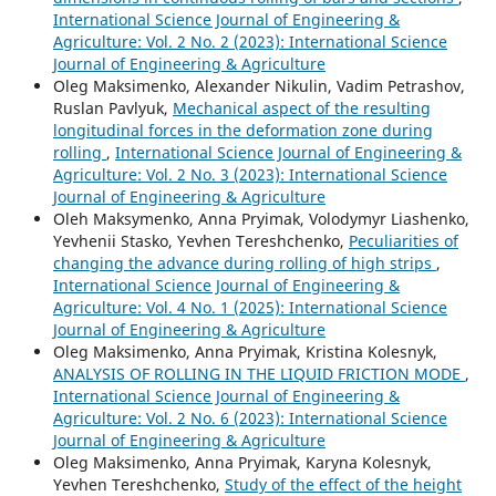
International Science Journal of Engineering &
Agriculture: Vol. 2 No. 2 (2023): International Science
Journal of Engineering & Agriculture
Oleg Maksimenko, Alexander Nikulin, Vadim Petrashov,
Ruslan Pavlyuk,
Mechanical aspect of the resulting
longitudinal forces in the deformation zone during
rolling
,
International Science Journal of Engineering &
Agriculture: Vol. 2 No. 3 (2023): International Science
Journal of Engineering & Agriculture
Oleh Maksymenko, Anna Pryimak, Volodymyr Liashenko,
Yevhenii Stasko, Yevhen Tereshchenko,
Peculiarities of
changing the advance during rolling of high strips
,
International Science Journal of Engineering &
Agriculture: Vol. 4 No. 1 (2025): International Science
Journal of Engineering & Agriculture
Oleg Maksimenko, Anna Pryimak, Kristina Kolesnyk,
ANALYSIS OF ROLLING IN THE LIQUID FRICTION MODE
,
International Science Journal of Engineering &
Agriculture: Vol. 2 No. 6 (2023): International Science
Journal of Engineering & Agriculture
Oleg Maksimenko, Anna Pryimak, Karyna Kolesnyk,
Yevhen Tereshchenko,
Study of the effect of the height