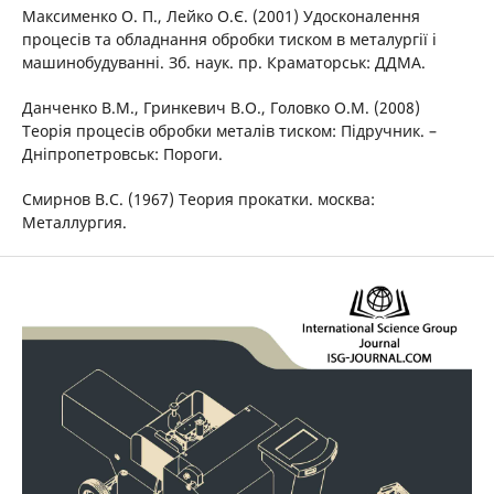
Максименко О. П., Лейко О.Є. (2001) Удосконалення
процесів та обладнання обробки тиском в металургії і
машинобудуванні. Зб. наук. пр. Краматорськ: ДДМА.
Данченко В.М., Гринкевич В.О., Головко О.М. (2008)
Теорія процесів обробки металів тиском: Підручник. –
Дніпропетровськ: Пороги.
Смирнов В.С. (1967) Теория прокатки. москва:
Металлургия.