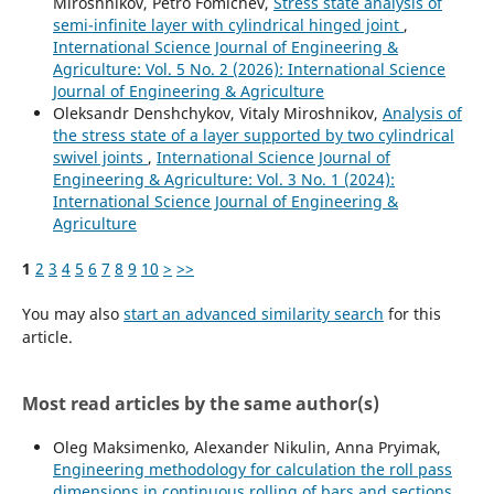
Miroshnikov, Petro Fomichev,
Stress state analysis of
semi-infinite layer with cylindrical hinged joint
,
International Science Journal of Engineering &
Agriculture: Vol. 5 No. 2 (2026): International Science
Journal of Engineering & Agriculture
Oleksandr Denshchykov, Vitaly Miroshnikov,
Analysis of
the stress state of a layer supported by two cylindrical
swivel joints
,
International Science Journal of
Engineering & Agriculture: Vol. 3 No. 1 (2024):
International Science Journal of Engineering &
Agriculture
1
2
3
4
5
6
7
8
9
10
>
>>
You may also
start an advanced similarity search
for this
article.
Most read articles by the same author(s)
Oleg Maksimenko, Alexander Nikulin, Anna Pryimak,
Engineering methodology for calculation the roll pass
dimensions in continuous rolling of bars and sections
,