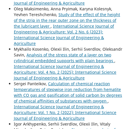
Journal of Engineering & Agriculture
Oleg Maksimenko, Anna Pryimak, Karyna Kolesnyk,
Yevhen Tereshchenko,
Study of the effect of the height
of the strip in the rear outer zone on the thickness of
the lubricant layer
,
International Science Journal of
Engineering & Agriculture: Vol. 2 No. 6 (2023):
International Science Journal of Engineering &
Agriculture
Mykhailo Kosenko, Olexii Ilin, Serhii Sverdlov, Oleksandr
Savin,
Analysis of the stress state of a layer on two
cylindrical embedded supports with plain bearings
,
International Science Journal of Engineering &
Agriculture: Vol. 4 No. 2 (2025): International Science
Journal of Engineering & Agriculture
Sergei Panteikov,
Сalculation of chemical reaction
temperatures of stepwise iron reduction from hematite
with СО gas and gasification of solid carbon by degrees
of chemical affinities of substances with oxygen
,
International Science Journal of Engineering &
Agriculture: Vol. 1 No. 2 (2022): International Science
Journal of Engineering & Agriculture
Igor Arkhypenko, Serhii Sverdlov, Olexii Ilin, Vitaly