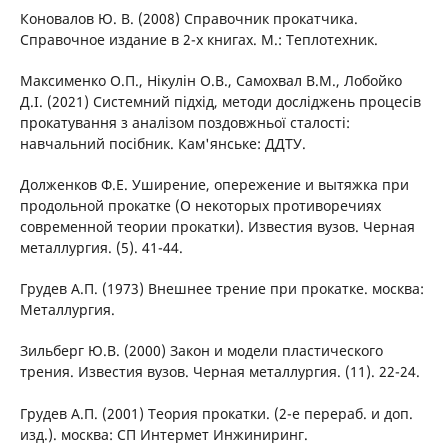
Коновалов Ю. В. (2008) Справочник прокатчика.
Справочное издание в 2-х книгах. М.: Теплотехник.
Максименко О.П., Нікулін О.В., Самохвал В.М., Лобойко
Д.І. (2021) Системний підхід, методи досліджень процесів
прокатування з аналізом поздовжньої сталості:
навчальний посібник. Кам'янське: ДДТУ.
Долженков Ф.Е. Уширение, опережение и вытяжка при
продольной прокатке (О некоторых противоречиях
современной теории прокатки). Известия вузов. Черная
металлургия. (5). 41-44.
Грудев А.П. (1973) Внешнее трение при прокатке. москва:
Металлургия.
Зильберг Ю.В. (2000) Закон и модели пластического
трения. Известия вузов. Черная металлургия. (11). 22-24.
Грудев А.П. (2001) Теория прокатки. (2-е перераб. и доп.
изд.). москва: СП Интермет Инжиниринг.