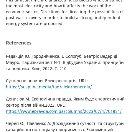
the most electricity and how it affects the work of the
economic sector. Directions for directing the possibilities of
post-war recovery in order to build a strong, independent
energy system are proposed.
References
Редакція Ю. Городніченка, І. Сологуб, Беатріс Ведер ді
Мауро. Паризький звіт №1. Відбудова України: принципи
та політика. Київ, 2022. С. 210.
Суспільне новини. Електроенергія. URL:
https://suspilne.media/tag/elektroenergia/
Денисюк М. Економічна правда. Яким буде енергетичний
сектор після війни.2023. URL:
https://www.epravda.com.ua/columns/2023/07/4/701854/
Череп О., Павленко А. Дослідження сутності та структури
санаційного потенціалу підприємства. Економічний