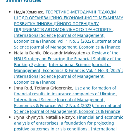
Similar Articles
Надія Хоменко,
ТЕОРЕТИКО-МЕТОДИЧНІ ПІДХОДИ
ЩОДО ОРГАНІЗАЦІЙНО-ЕКОНОМІЧНОГО МЕХАНІЗМУ
РОЗВИТКУ ІННОВАЦІЙНОГО ПОТЕНЦІАЛУ
ПІДПРИЄМСТВ АВТОМОБІЛЬНОГО ТРАНСПОРТУ
,
International Science Journal of Management,
Economics & Finance: Vol. 1 No. 3 (2022): International
Science Journal of Management, Economics & Finance
Natalia Danik, Oleksandr Maksyutenko,
Review of the
NBU Strategy on Ensuring the Financial Stability of the
Banking System
,
International Science Journal of
Management, Economics & Finance: Vol. 4 No. 3 (2025):
International Science Journal of Management,
Economics & Finance
Inna Rud, Tetiana Grigorenko,
Use and formation of
financial results in insurance companies of Ukraine
,
International Science Journal of Management,
Economics & Finance: Vol. 2 No. 4 (2023): International
Science Journal of Management, Economics & Finance
Iryna Khymych, Nataliia Riznyk,
Financial and economic
analysis of enterprises: a foundation for projecting
positive outcomes in crisis conditions
,
International