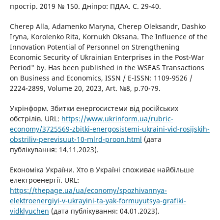
простір. 2019 № 150. Дніпро: ПДАА. С. 29-40.
Cherep Alla, Adamenko Maryna, Cherep Oleksandr, Dashko
Iryna, Korolenko Rita, Kornukh Oksana. The Influence of the
Innovation Potential of Personnel on Strengthening
Economic Security of Ukrainian Enterprises in the Post-War
Period" by. Has been published in the WSEAS Transactions
on Business and Economics, ISSN / E-ISSN: 1109-9526 /
2224-2899, Volume 20, 2023, Art. №8, p.70-79.
Укрінформ. Збитки енергосистеми від російських
обстрілів. URL:
https://www.ukrinform.ua/rubric-
economy/3725569-zbitki-energosistemi-ukraini-vid-rosijskih-
obstriliv-perevisuut-10-mlrd-proon.html
(дата
публікування: 14.11.2023).
Економіка України. Хто в Україні споживає найбільше
електроенергії. URL:
https://thepage.ua/ua/economy/spozhivannya-
elektroenergiyi-v-ukrayini-ta-yak-formuyutsya-grafiki-
vidklyuchen
(дата публікування: 04.01.2023).