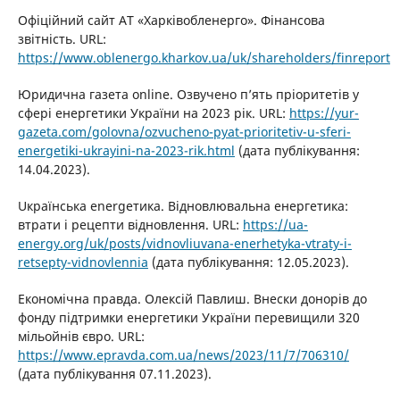
Офіційний сайт АТ «Харківобленерго». Фінансова
звітність. URL:
https://www.oblenergo.kharkov.ua/uk/shareholders/finreport
Юридична газета online. Озвучено п’ять пріоритетів у
сфері енергетики України на 2023 рік. URL:
https://yur-
gazeta.com/golovna/ozvucheno-pyat-prioritetiv-u-sferi-
energetiki-ukrayini-na-2023-rik.html
(дата публікування:
14.04.2023).
Uкраїнська energeтика. Відновлювальна енергетика:
втрати і рецепти відновлення. URL:
https://ua-
energy.org/uk/posts/vidnovliuvana-enerhetyka-vtraty-i-
retsepty-vidnovlennia
(дата публікування: 12.05.2023).
Економічна правда. Олексій Павлиш. Внески донорів до
фонду підтримки енергетики України перевищили 320
мільойнів євро. URL:
https://www.epravda.com.ua/news/2023/11/7/706310/
(дата публікування 07.11.2023).