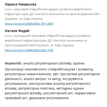
Лариса Чмирьова
к.е.н., науковий співробітник відділу розвитку виробничої
інфраструктури, ДУ «Інститут економіки та прогнозування НАН
України», м. Київ, Україна
https://orcid.org/0000-0003-1811-2409
Наталя Федяй
к.е.н., молодший науковий співробітник відділу розвитку
виробничої інфраструктури, ДУ «Інститут економіки та
прогнозування НАН України», м. Київ, Україна
https://orcid.org/0000-0002-6529-1078
Keywords:
аналіз регуляторного впливу, країни
Організації економічного співробітництва і розвитку,
регуляторне навантаження, звіт про вплив регуляторної
діяльності, аналіз витрат та вигід, інструменти
регулювання, альтернативи аналізу регуляторного
впливу, регуляторна політика, методика оцінки
регуляторного впливу, регуляторний акт, нормативно-
правовий акт, державне регулювання