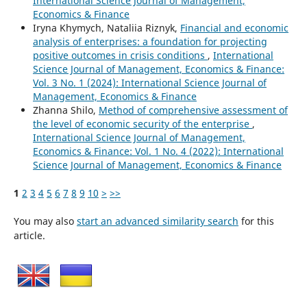
International Science Journal of Management,
Economics & Finance
Iryna Khymych, Nataliia Riznyk,
Financial and economic
analysis of enterprises: a foundation for projecting
positive outcomes in crisis conditions
,
International
Science Journal of Management, Economics & Finance:
Vol. 3 No. 1 (2024): International Science Journal of
Management, Economics & Finance
Zhanna Shilo,
Method of comprehensive assessment of
the level of economic security of the enterprise
,
International Science Journal of Management,
Economics & Finance: Vol. 1 No. 4 (2022): International
Science Journal of Management, Economics & Finance
1
2
3
4
5
6
7
8
9
10
>
>>
You may also
start an advanced similarity search
for this
article.