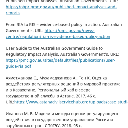
Published Impact Analyses. Australian Government’s. URL:
https://obpr.pmc.gov.au/published-impact-analyses-and-
reports
From RIA to RIS – evidence-based policy in action. Australian
Government’s. URL:
https://pmc.gov.au/news-
centre/regulation/ria-ris-evidence-based-policy-action
User Guide to the Australian Government Guide to
Regulatory Impact Analysis. Australian Government’s. URL:
https://pmc.gov.au/sites/default/files/publications/user-
guide-ria.pdf
Ахметжанова C., Мухамеджанова А., Тен К. Оценка
воздействия регуляторных решений в мировой практике
и в Казахстане. Региональный хаб в сфере
государственной службы в Астане. 2017. 46 с.
URL:
https://www.astanacivilservicehub.org/uploads/case_stud
Иванова М. В. Модели и методы оценки регулирующего
воздействия в государственном управлении России и
зарубежных стран. СПбГЭУ. 2018. 95 с.