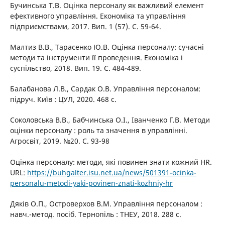
Бучинська Т.В. Оцінка персоналу як важливий елемент
ефективного управління. Економіка та управління
підприємствами, 2017. Вип. 1 (57). С. 59-64.
Малтиз В.В., Тарасенко Ю.В. Оцінка персоналу: сучасні
методи та інструменти її проведення. Економіка і
суспільство, 2018. Вип. 19. С. 484-489.
Балабанова Л.В., Сардак О.В. Управління персоналом:
підруч. Київ : ЦУЛ, 2020. 468 с.
Соколовська В.В., Бабчинська О.І., Іванченко Г.В. Методи
оцінки персоналу : роль та значення в управлінні.
Агросвіт, 2019. №20. С. 93-98
Оцінка персоналу: методи, які повинен знати кожний HR.
URL:
https://buhgalter.isu.net.ua/news/501391-ocinka-
personalu-metodi-yaki-povinen-znati-kozhniy-hr
Дяків О.П., Островерхов В.М. Управління персоналом :
навч.-метод. посіб. Тернопіль : ТНЕУ, 2018. 288 с.