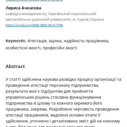
Лариса Ачкасова
кафедра менеджменту, Харківський національний
автомобільно-дорожній університет, м. Харків, Україна
https://orcid.org/0000-0002-4519-7789
Keywords:
Атестація, оцінка, надійність працівника,
особистісні якості, професійні якості
Abstract
У статті здійснена наукова розвідка процесу організації та
проведення атестації персоналу підприємства,
результати якої є підґрунтям для прийняття
управлінських рішень стосовно функціонування
підприємства в цілому та кожного окремого його
працівника, зокрема. Розроблено черговість проведення
атестації працівників, виділено основні етапи її
здійснення, уточнено і деталізовано зміст дій на кожному
з них. Водночас для реалізації кожного етапу