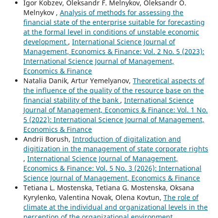
Igor Kobzev, Oleksandr F. Melnykov, Oleksandr O.
Melnykov ,
Analysis of methods for assessing the
financial state of the enterprise suitable for forecasting
at the formal level in conditions of unstable economic
development
,
International Science Journal of
Management, Economics & Finance: Vol. 2 No. 5 (2023):
International Science Journal of Management,
Economics & Finance
Natalia Danik, Artur Yemelyanov,
Theoretical aspects of
the influence of the quality of the resource base on the
financial stability of the bank
,
International Science
Journal of Management, Economics & Finance: Vol. 1 No.
5 (2022): International Science Journal of Management,
Economics & Finance
Andrii Borush,
Introduction of digitalization and
digitization in the management of state corporate rights
,
International Science Journal of Management,
Economics & Finance: Vol. 5 No. 3 (2026): International
Science Journal of Management, Economics & Finance
Tetiana L. Mostenska, Tetiana G. Mostenska, Oksana
Kyrylenko, Valentina Novak, Olena Kovtun,
The role of
climate at the individual and organizational levels in the
perception of the organizational environment
,