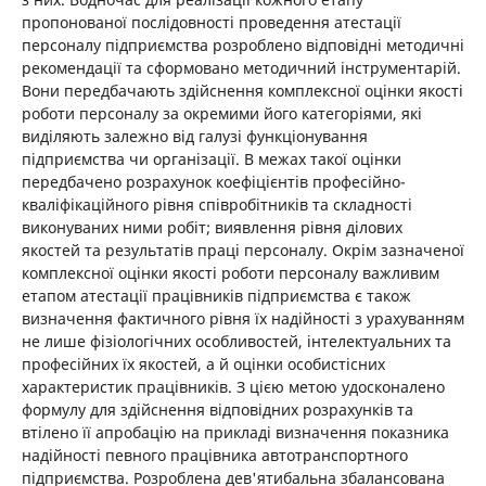
пропонованої послідовності проведення атестації
персоналу підприємства розроблено відповідні методичні
рекомендації та сформовано методичний інструментарій.
Вони передбачають здійснення комплексної оцінки якості
роботи персоналу за окремими його категоріями, які
виділяють залежно від галузі функціонування
підприємства чи організації. В межах такої оцінки
передбачено розрахунок коефіцієнтів професійно-
кваліфікаційного рівня співробітників та складності
виконуваних ними робіт; виявлення рівня ділових
якостей та результатів праці персоналу. Окрім зазначеної
комплексної оцінки якості роботи персоналу важливим
етапом атестації працівників підприємства є також
визначення фактичного рівня їх надійності з урахуванням
не лише фізіологічних особливостей, інтелектуальних та
професійних їх якостей, а й оцінки особистісних
характеристик працівників. З цією метою удосконалено
формулу для здійснення відповідних розрахунків та
втілено її апробацію на прикладі визначення показника
надійності певного працівника автотранспортного
підприємства. Розроблена дев'ятибальна збалансована