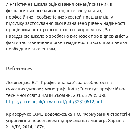
лінгвістична шкала оцінювання ознак/показників
фізіологічних особливостей, інтелектуальних,
професійних і особистісних якостей працівників, у
підсумку застосування якої визначено рівень надійності
працівника автотранспортного підприємства. За
наведеною шкалою зроблено висновок про відповідність
фактичного значення рівня надійності цього працівника
необхідним значенням.
References
Лозовецька В.Т. Професійна кар’єра особистості в
сучасних умовах : монограф. Київ : Інститут професійно-
технічної освіти НАПН Укоаїни, 2015. 279 с. URL :
https://core.ac.uk/download/pdf/32310612.pdf
Криворучко О.М., Водолажська Т.О. Формування стратегій
управління персоналом підприємства : моногр. Харків :
ХНАДУ, 2014. 187с.