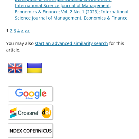
International Science Journal of Management,
Economics & Finance: Vol. 2 No. 1 (2023): International
Science Journal of Management, Economics & Finance
1
2
3
4
>
>>
You may also
start an advanced similarity search
for this
article.