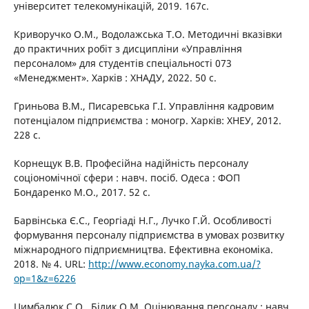
університет телекомунікацій, 2019. 167с.
Криворучко О.М., Водолажська Т.О. Методичні вказівки
до практичних робіт з дисципліни «Управління
персоналом» для студентів спеціальності 073
«Менеджмент». Харків : ХНАДУ, 2022. 50 с.
Гриньова В.М., Писаревська Г.І. Управління кадровим
потенціалом підприємства : моногр. Харків: ХНЕУ, 2012.
228 с.
Корнещук В.В. Професійна надійність персоналу
соціономічної сфери : навч. посіб. Одеса : ФОП
Бондаренко М.О., 2017. 52 с.
Барвінська Є.С., Георгіаді Н.Г., Лучко Г.Й. Особливості
формування персоналу підприємства в умовах розвитку
міжнародного підприємництва. Ефективна економіка.
2018. № 4. URL:
http://www.economy.nayka.com.ua/?
op=1&z=6226
Цимбалюк С.О., Білик О.М. Оцінювання персоналу : навч.