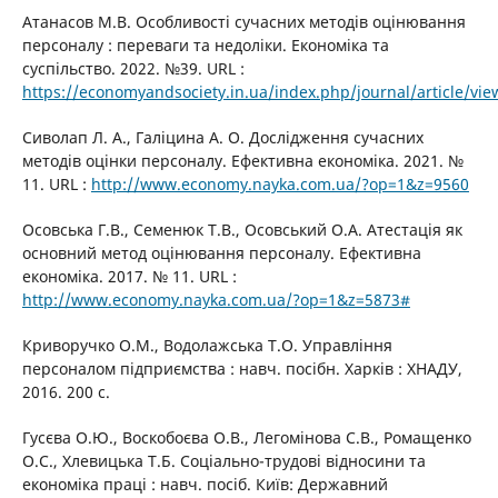
Атанасов М.В. Особливості сучасних методів оцінювання
персоналу : переваги та недоліки. Економіка та
суспільство. 2022. №39. URL :
https://economyandsociety.in.ua/index.php/journal/article/vi
Сиволап Л. А., Галіцина А. О. Дослідження сучасних
методів оцінки персоналу. Ефективна економіка. 2021. №
11. URL :
http://www.economy.nayka.com.ua/?op=1&z=9560
Осовська Г.В., Семенюк Т.В., Осовський О.А. Атестація як
основний метод оцінювання персоналу. Ефективна
економіка. 2017. № 11. URL :
http://www.economy.nayka.com.ua/?op=1&z=5873#
Криворучко О.М., Водолажська Т.О. Управління
персоналом підприємства : навч. посібн. Харків : ХНАДУ,
2016. 200 с.
Гусєва О.Ю., Воскобоєва О.В., Легомінова С.В., Ромащенко
О.С., Хлевицька Т.Б. Соціально-трудові відносини та
економіка праці : навч. посіб. Київ: Державний