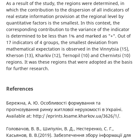
As a result of the study, the regions were determined, in
which the contribution to the dispersion of all indicators of
real estate information provision at the regional level by
quantitative factors is the smallest. In this context, the
corresponding contribution to the variance of the indicator
is determined to be less than 1% and marked as "+". Out of
17 indicators of 4 groups, the smallest deviation from
mathematical expectation is observed in the Vinnytsia (15),
Kherson (13), Kharkiv (12), Ternopil (10) and Chernivtsi (10)
regions. It was these regions that were adopted as the basis
for further research.
References
Бережна, А. Ю. Особливості формування та
прогнозування ринку житлової нерухомості в Україні.
Available at: http:/ /eprints.ksame.kharkov.ua/3626/1/.
Головачов, В. В., Шипулін, В. Д., Нестеренко, С. Г.,
Касьянов, В. В.(2019). Забезпечення збору інформації для