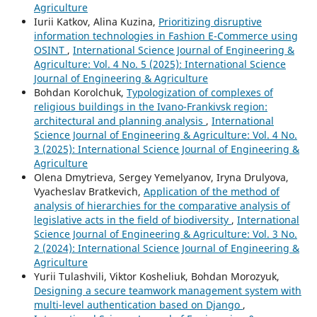
Agriculture
Iurii Katkov, Alina Kuzina,
Prioritizing disruptive
information technologies in Fashion E-Commerce using
OSINT
,
International Science Journal of Engineering &
Agriculture: Vol. 4 No. 5 (2025): International Science
Journal of Engineering & Agriculture
Bohdan Korolchuk,
Typologization of complexes of
religious buildings in the Ivano-Frankivsk region:
architectural and planning analysis
,
International
Science Journal of Engineering & Agriculture: Vol. 4 No.
3 (2025): International Science Journal of Engineering &
Agriculture
Olena Dmytrieva, Sergey Yemelyanov, Iryna Drulyova,
Vyacheslav Bratkevich,
Application of the method of
analysis of hierarchies for the comparative analysis of
legislative acts in the field of biodiversity
,
International
Science Journal of Engineering & Agriculture: Vol. 3 No.
2 (2024): International Science Journal of Engineering &
Agriculture
Yurii Tulashvili, Viktor Kosheliuk, Bohdan Morozyuk,
Designing a secure teamwork management system with
multi-level authentication based on Django
,