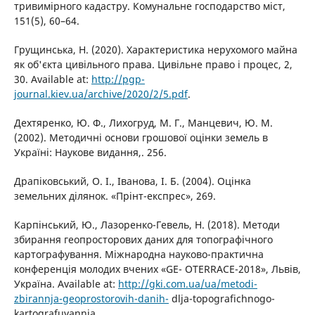
тривимірного кадастру. Комунальне господарство міст,
151(5), 60–64.
Грущинська, Н. (2020). Характеристика нерухомого майна
як об'єкта цивільного права. Цивільне право і процес, 2,
30. Available at:
http://pgp-
journal.kiev.ua/archive/2020/2/5.pdf
.
Дехтяренко, Ю. Ф., Лихогруд, М. Г., Манцевич, Ю. М.
(2002). Методичні основи грошової оцінки земель в
Україні: Наукове видання,. 256.
Драпіковський, О. І., Іванова, І. Б. (2004). Оцінка
земельних ділянок. «Прінт-експрес», 269.
Карпінський, Ю., Лазоренко-Гевель, Н. (2018). Методи
збирання геопросторових даних для топографічного
картографування. Міжнародна науково-практична
конференція молодих вчених «GE- OTERRACE-2018», Львів,
Україна. Available at:
http://gki.com.ua/ua/metodi-
zbirannja-geoprostorovih-danih-
dlja-topografichnogo-
kartografuvannja.