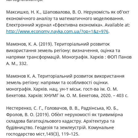
Максишко, Н. К., Шаповалова, В. О. Нерухомість як об’єкт
економічного аналізу та математичного моделювання.
Електронний журнал «Ефективна економіка». Available at:
http://www.economy.nayka.com.ua/?op=1&z=976
.
Мамонов, К. А. (2019). Територіальний розвиток
використання земель регіону: визначення, оцінка та
напрями трансформацій. Монографія. Харків : ФОП Панов
А. М., 332.
Мамонов К. А. Територіальний розвиток використання
земель регіону: напрями та особливості оцінки.
монографія. Харків. нац. ун-т міськ. госп-ва ім. О. М.
Бекетова. Харків: ХНУМГ ім. О. М. Бекетова, 2020. – 403 с.
Нестеренко, С. Г., Головачов, В. В., Радзінська, Ю. Б.,
Фролов, В. О. (2019). Об`єкт нерухомості як тривимірна
складова багатоцільового кадастру. Архітектура та
будівництво. Геодезія та землеустрій. Комунальне
господарство міст,149(3), 119–125.