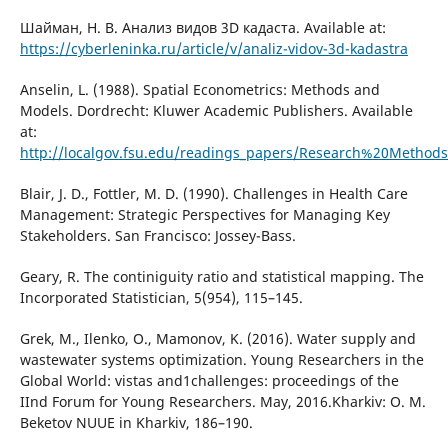
Шайман, Н. В. Анализ видов 3D кадаста. Available at:
https://cyberleninka.ru/article/v/analiz-vidov-3d-kadastra
Anselin, L. (1988). Spatial Econometrics: Methods and
Models. Dordrecht: Kluwer Academic Publishers. Available
at:
http://localgov.fsu.edu/readings_papers/Research%20Methods/
Blair, J. D., Fottler, M. D. (1990). Challenges in Health Care
Management: Strategic Perspectives for Managing Key
Stakeholders. San Francisco: Jossey-Bass.
Geary, R. The continiguity ratio and statistical mapping. The
Incorporated Statistician, 5(954), 115–145.
Grek, M., Ilenko, O., Mamonov, K. (2016). Water supply and
wastewater systems optimization. Young Researchers in the
Global World: vistas and1challenges: proceedings of the
IInd Forum for Young Researchers. May, 2016.Kharkiv: O. M.
Beketov NUUE in Kharkiv, 186–190.