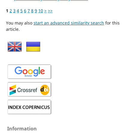
1
2
3
4
5
6
7
8
9
10
>
>>
You may also
start an advanced similarity search
for this
article.
Information