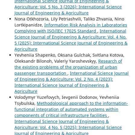
International Science Journal of Engineering &
Agriculture: Vol. 5 No. 3 (2026): International Science
Journal of Engineering & Agriculture
Nona Otkhozoria, Lily Petriashvili, Taliko Zhvania, Nino
Lortkipanidze,
Information Risk Analysis in Laboratories
Complying with ISO/IEC 17025 Standard
,
International
Science Journal of Engineering & Agriculture: Vol. 4 No.
5 (2025): International Science Journal of Engineering &
Agriculture
Yevheniia Shapenko, Oksana Gulchak, Svitlana Kotova,
Oleksandr Bilonoh, Valeriy Yaroshevskyy,
Research of
the existing problems of the organization of urban
passenger transportation
,
International Science Journal
of Engineering & Agriculture: Vol. 2 No. 4 (2023):
International Science Journal of Engineering &
Agriculture
Volodymyr Yuzefovych, Ievgenii Dodonov, Yevheniia
Tsybulska,
Methodological approach to the information-
functional integration of automated systems within
components of critical infrastructure facilities
,
International Science Journal of Engineering &
Agriculture: Vol. 4 No. 5 (2025): International Science
Journal of Engineering & Agriculture