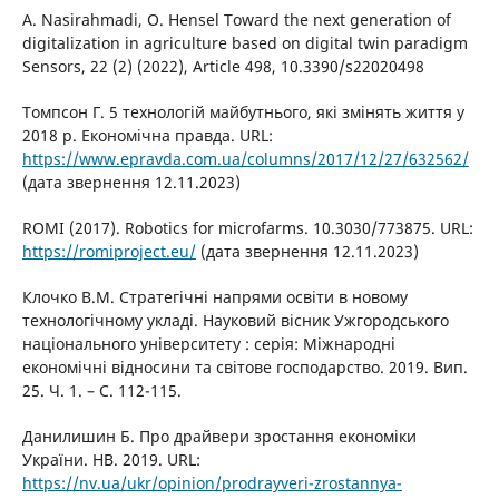
A. Nasirahmadi, O. Hensel Toward the next generation of
digitalization in agriculture based on digital twin paradigm
Sensors, 22 (2) (2022), Article 498, 10.3390/s22020498
Томпсон Г. 5 технологій майбутнього, які змінять життя у
2018 р. Економічна правда. URL:
https://www.epravda.com.ua/columns/2017/12/27/632562/
(дата звернення 12.11.2023)
ROMI (2017). Robotics for microfarms. 10.3030/773875. URL:
https://romiproject.eu/
(дата звернення 12.11.2023)
Клочко В.М. Стратегічні напрями освіти в новому
технологічному укладі. Науковий вісник Ужгородського
національного університету : серія: Міжнародні
економічні відносини та світове господарство. 2019. Вип.
25. Ч. 1. – С. 112-115.
Данилишин Б. Про драйвери зростання економіки
України. НВ. 2019. URL:
https://nv.ua/ukr/opinion/prodrayveri-zrostannya-