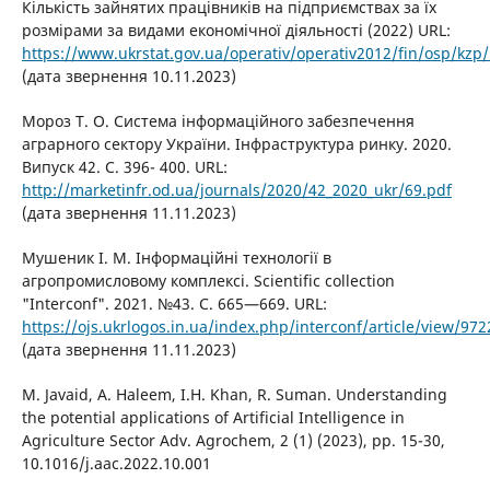
Кількість зайнятих працівників на підприємствах за їх
розмірами за видами економічної діяльності (2022) URL:
https://www.ukrstat.gov.ua/operativ/operativ2012/fin/osp/kzp
(дата звернення 10.11.2023)
Мороз Т. О. Система інформаційного забезпечення
аграрного сектору України. Інфраструктура ринку. 2020.
Випуск 42. С. 396- 400. URL:
http://marketinfr.od.ua/journals/2020/42_2020_ukr/69.pdf
(дата звернення 11.11.2023)
Мушеник І. М. Інформаційні технології в
агропромисловому комплексі. Scientific collection
"Interconf". 2021. №43. С. 665—669. URL:
https://ojs.ukrlogos.in.ua/index.php/interconf/article/view/97
(дата звернення 11.11.2023)
M. Javaid, A. Haleem, I.H. Khan, R. Suman. Understanding
the potential applications of Artificial Intelligence in
Agriculture Sector Adv. Agrochem, 2 (1) (2023), pp. 15-30,
10.1016/j.aac.2022.10.001