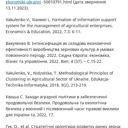
ekonomiki-ukrajini
-50010791.html (дата звернення
13.11.2023).
Vakulenko V., Xiaowei L. Formation of information support
system for the management of agricultural enterprises.
Economics & Education, 2022, 7.3: 6-11.
Вакуленко В. Інтенсифікація як складова економічної
ефективності виробництва зернових культур в умовах
повоєнного періоду. 2022. Східна Європа: економіка,
бізнес та управління. 2022. Вип. 4 (37). – С.15-22.
Vakulenko, V., Nidzelska, T. Methodological Principles of
Clustering in Agricultural Sector of Ukraine. Edukacja-
Technika-Informatyka, 2018. 9(2), 213-219.
Кваша С. Заходи аграрної політики в забезпеченні
продовольчої безпеки. Продовольча та екологічна
безпека у воєнний і післявоєнний часи: правові виклики
для України та, 2022, 17.
Гук, О., et al. Стратегічні орієнтири розвитку ринку зерна: