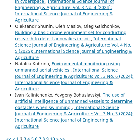
in cyberspace
,
International Science Journal of
Engineering & Agriculture: Vol. 3 No. 4 (2024):
International Science Journal of Engineering &
Agriculture
Oleksandr Shunin, Oleh Maslov, Oleg Galchonkov,
Building a basic drone equipment set for conducting
research to detect anomalies in soil
,
International
Science Journal of Engineering & Agriculture: Vol. 4 No.
5 (2025): International Science Journal of Engineering &
Agriculture
Nataliia Kobrina,
Environmental monitoring using
unmanned aerial vehicles
,
International Science
Journal of Engineering & Agriculture: Vol. 3 No. 6 (2024):
International Science Journal of Engineering &
Agriculture
Ivan Kalinichenko, Yevgeny Bohuslavskyi,
The use of
artificial intelligence of unmanned vessels to determine
obstacles when swimming
,
International Science
Journal of Engineering & Agriculture: Vol. 3 No. 3 (2024):
International Science Journal of Engineering &
Agriculture
<<
<
1
2
3
4
5
6
7
8
9
10
>
>>