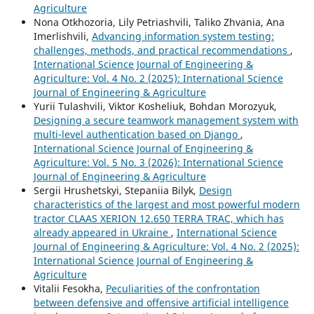
Agriculture
Nona Otkhozoria, Lily Petriashvili, Taliko Zhvania, Ana
Imerlishvili,
Advancing information system testing:
challenges, methods, and practical recommendations
,
International Science Journal of Engineering &
Agriculture: Vol. 4 No. 2 (2025): International Science
Journal of Engineering & Agriculture
Yurii Tulashvili, Viktor Kosheliuk, Bohdan Morozyuk,
Designing a secure teamwork management system with
multi-level authentication based on Django
,
International Science Journal of Engineering &
Agriculture: Vol. 5 No. 3 (2026): International Science
Journal of Engineering & Agriculture
Sergiі Hrushetskyі, Stepaniia Bilyk,
Design
characteristics of the largest and most powerful modern
tractor CLAAS XERION 12.650 TERRA TRAC, which has
already appeared in Ukraine
,
International Science
Journal of Engineering & Agriculture: Vol. 4 No. 2 (2025):
International Science Journal of Engineering &
Agriculture
Vitalii Fesokha,
Peculiarities of the confrontation
between defensive and offensive artificial intelligence