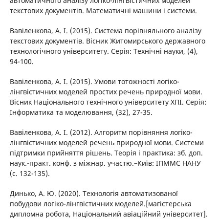
автоматичного аналізу логіко-лінгвістичних моделей
текстових документів. Математичні машини і системи.
Вавіленкова, А. І. (2015). Система порівняльного аналізу
текстових документів. Вісник Житомирського державного
технологічного університету. Серія: Технічні науки, (4),
94-100.
Вавіленкова, А. І. (2015). Умови тотожності логіко-
лінгвістичних моделей простих речень природної мови.
Вісник Національного технічного університету ХПІ. Серія:
Інформатика та моделювання, (32), 27-35.
Вавіленкова, А. І. (2012). Алгоритм порівняння логіко-
лінгвістичних моделей речень природної мови. Системи
підтримки прийняття рішень. Теорія і практика: зб. доп.
наук.-практ. конф. з міжнар. участю.–Київ: ІПММС НАНУ
(с. 132-135).
Динько, А. Ю. (2020). Технологія автоматизованої
побудови логіко-лінгвістичних моделей.[магістерська
дипломна робота, Національний авіаційний університет].