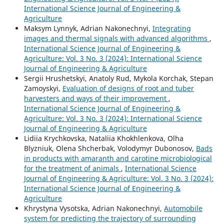
International Science Journal of Engineering &
Agriculture
Maksym Lynnyk, Adrian Nakonechnyi,
Integrating
images and thermal signals with advanced algorithms
,
International Science Journal of Engineering &
Agriculture: Vol. 3 No. 3 (2024): International Science
Journal of Engineering & Agriculture
Sergiі Hrushetskyі, Anatoly Rud, Mykola Korchak, Stepan
Zamoyskyi,
Evaluation of designs of root and tuber
harvesters and ways of their improvement
,
International Science Journal of Engineering &
Agriculture: Vol. 3 No. 3 (2024): International Science
Journal of Engineering & Agriculture
Lidiia Krychkovska, Nataliia Khokhlenkova, Olha
Blyzniuk, Olena Shcherbak, Volodymyr Dubonosov,
Bads
in products with amaranth and carotine microbiological
for the treatment of animals
,
International Science
Journal of Engineering & Agriculture: Vol. 3 No. 3 (2024):
International Science Journal of Engineering &
Agriculture
Khrystyna Vysotska, Adrian Nakonechnyi,
Automobile
system for predicting the trajectory of surrounding