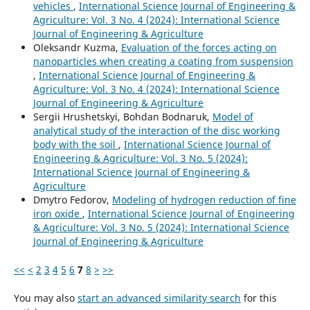
vehicles
,
International Science Journal of Engineering &
Agriculture: Vol. 3 No. 4 (2024): International Science
Journal of Engineering & Agriculture
Oleksandr Kuzma,
Evaluation of the forces acting on
nanoparticles when creating a coating from suspension
,
International Science Journal of Engineering &
Agriculture: Vol. 3 No. 4 (2024): International Science
Journal of Engineering & Agriculture
Sergiі Hrushetskyі, Bohdan Bodnaruk,
Model of
analytical study of the interaction of the disc working
body with the soil
,
International Science Journal of
Engineering & Agriculture: Vol. 3 No. 5 (2024):
International Science Journal of Engineering &
Agriculture
Dmytro Fedorov,
Modeling of hydrogen reduction of fine
iron oxide
,
International Science Journal of Engineering
& Agriculture: Vol. 3 No. 5 (2024): International Science
Journal of Engineering & Agriculture
<<
<
2
3
4
5
6
7
8
>
>>
You may also
start an advanced similarity search
for this