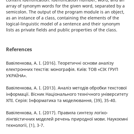
array of synonym words for the given word, separated by a
semicolon. The output of the program module is an object,
as an instance of a class, containing the elements of the
logical-linguistic model of a sentence and their synonym
lists as private fields and public properties of the class.
References
Вавіленкова, А. І. (2016). Теоретичні основи аналізу
електронних текстів: монографія. Київ: ТОВ «СІК ГРУП
УКРАЇНА».
Вавіленкова, А. І. (2013). Аналіз методів обробки текстової
інформації. Вісник Національного технічного університету
ХПІ. Серія: Інформатика та моделювання, (39), 35-40.
Вавіленкова, А. І. (2017). Правила синтезу логіко-
лінгвістичних моделей речень природної мови. Наукоємні
технології, (1), 3-7.