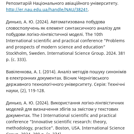
Репозитарій Національного авіаційного університету.
http://er.nau.edu.ua/handle/NAU/38241
.
Динько, А. Ю. (2024). Автоматизована побудова
словосполучень як елемент синтаксичного аналізу для
побудови логіко-лінгвістичної моделі. The 10th
International scientific and practical conference “Problems
and prospects of modern science and education”
Stockholm, Sweden. International Science Group. 2024. 381
p. (c. 333).
Вавіленкова, А. І. (2014). Аналіз методів пошуку синонімів
в електронних документах. Вісник Чернігівського
державного технологічного університету. Серія: Технічні
науки, (2), 119-128.
Динько, А. Ю. (2024). Використання логіко-лінгвістичних
моделей для визначення збігів за змістом у текстових
документах. The I International scientific and practical
conference “Innovative scientific research: theory,
methodology, practice”. Boston, USA. International Science