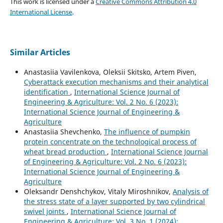
This work is licensed under a
Creative Commons Attribution 4.0
International License
.
Similar Articles
Anastasiia Vavilenkova, Oleksii Skitsko, Artem Piven,
Cyberattack execution mechanisms and their analytical
identification
,
International Science Journal of
Engineering & Agriculture: Vol. 2 No. 6 (2023):
International Science Journal of Engineering &
Agriculture
Anastasiia Shevchenko,
The influence of pumpkin
protein concentrate on the technological process of
wheat bread production
,
International Science Journal
of Engineering & Agriculture: Vol. 2 No. 6 (2023):
International Science Journal of Engineering &
Agriculture
Oleksandr Denshchykov, Vitaly Miroshnikov,
Analysis of
the stress state of a layer supported by two cylindrical
swivel joints
,
International Science Journal of
Engineering & Agriculture: Vol. 3 No. 1 (2024):