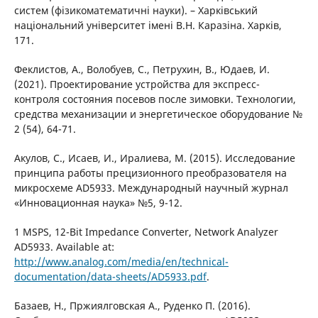
систем (фізикоматематичні науки). – Харківський
національний університет імені В.Н. Каразіна. Харків,
171.
Феклистов, А., Волобуев, С., Петрухин, В., Юдаев, И.
(2021). Проектирование устройства для экспресс-
контроля состояния посевов после зимовки. Технологии,
средства механизации и энергетическое оборудование №
2 (54), 64-71.
Акулов, С., Исаев, И., Иралиева, М. (2015). Исследование
принципа работы прецизионного преобразователя на
микросхеме AD5933. Международный научный журнал
«Инновационная наука» №5, 9-12.
1 MSPS, 12-Bit Impedance Converter, Network Analyzer
AD5933. Available at:
http://www.analog.com/media/en/technical-
documentation/data-sheets/AD5933.pdf
.
Базаев, Н., Пржиялговская А., Руденко П. (2016).