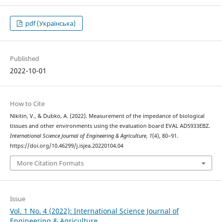
pdf (Українська)
Published
2022-10-01
How to Cite
Nikitin, V., & Dubko, A. (2022). Measurement of the impedance of biological
tissues and other environments using the evaluation board EVAL AD5933EBZ.
International Science Journal of Engineering & Agriculture
,
1
(4), 80–91.
https://doi.org/10.46299/j.isjea.20220104.04
More Citation Formats
Issue
Vol. 1 No. 4 (2022): International Science Journal of
Engineering & Agriculture