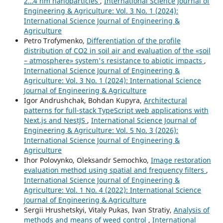
2…4 nm nanoparticles
,
International Science Journal of
Engineering & Agriculture: Vol. 3 No. 1 (2024):
International Science Journal of Engineering &
Agriculture
Petro Trofymenko,
Differentiation of the profile
distribution of CO2 in soil air and evaluation of the «soil
– atmosphere» system's resistance to abiotic impacts
,
International Science Journal of Engineering &
Agriculture: Vol. 3 No. 1 (2024): International Science
Journal of Engineering & Agriculture
Igor Andrushchak, Bohdan Kupyra,
Architectural
patterns for full-stack TypeScript web applications with
Next.js and NestJS
,
International Science Journal of
Engineering & Agriculture: Vol. 5 No. 3 (2026):
International Science Journal of Engineering &
Agriculture
Ihor Polovynko, Oleksandr Semochko,
Image restoration
evaluation method using spatial and frequency filters
,
International Science Journal of Engineering &
Agriculture: Vol. 1 No. 4 (2022): International Science
Journal of Engineering & Agriculture
Sergiі Hrushetskyі, Vitaly Pukas, Ivan Stratiy,
Analysis of
methods and means of weed control
,
International