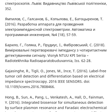
спектроскопія. Львів: Видавництво Львівської політехніки,
352.
Ямпилов, С., Галсанов, Б., Копылова, Е., Батоцыренов, Т.
(2016). Разработка аппарата для проведения
электроимпедансной спектрометрии. Автоматика и
программная инженерия, №4 (18), 57-59.
Барило, Г., Голяка, Р., Прудиус, I., Фабiровський, С. (2018).
Вимiрювальнi перетворювачi iмпедансу з чотиритактним
детектуванням сигналу. Visnyk NTUU KPI Seriia –
Radiotekhnika Radioaparatobuduvannia, Iss. 62-28.
Gajasinghe, R., Tigli, O., Jones, M., Ince, T. (2016). Label-free
tumor cell detection and differentiation based on electrical
impedance spectroscopy. 2016 IEEE SENSORS. doi:
10.1109/icsens.2016.7808466.
Hong, B., Sun, A., Pang, L., Venkatesh, A., Hall, D., Fainman,
Y. (2016). Integrated biosensor for simultaneous detection
by surface plasmon resonance and Faradaic electrochemical