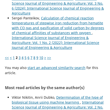
Science Journal of Engineering & Agriculture: Vol. 3 No.
6 (2024): International Science Journal of Engineering &
Agriculture
Sergei Panteikov,
Сalculation of chemical reaction
temperatures of stepwise iron reduction from hematite
with СО gas and gasification of solid carbon by degrees
of chemical affinities of substances with oxygen
,
International Science Journal of Engineering &
Agriculture: Vol. 1 No. 2 (2022): International Science
Journal of Engineering & Agriculture
<<
<
1
2
3
4
5
6
7
8
9
10
>
>>
You may also
start an advanced similarity search
for this
article.
Most read articles by the same author(s)
Viktor Nikitin, Anrii Dubko,
Determination of the type of
biological tissue using machine learning
,
International
Science Journal of Engineering & Agriculture: Vol. 2 No.