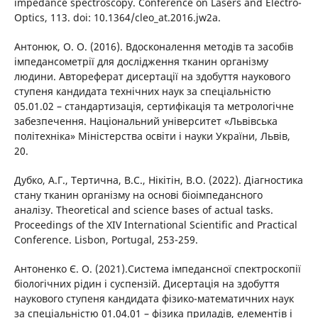
impedance spectroscopy. Conference on Lasers and Electro-
Optics, 113. doi: 10.1364/cleo_at.2016.jw2a.
Антонюк, О. О. (2016). Вдосконалення методів та засобів
імпедансометрії для дослідження тканин організму
людини. Автореферат дисертації на здобуття наукового
ступеня кандидата технічних наук за спеціальністю
05.01.02 – стандартизація, сертифікація та метрологічне
забезпечення. Національний університет «Львівська
політехніка» Міністерства освіти і науки України, Львів,
20.
Дубко, А.Г., Тертична, В.С., Нікітін, В.О. (2022). Діагностика
стану тканин організму на основі біоімпедансного
аналізу. Theoretical and science bases of actual tasks.
Proceedings of the ХIV International Scientific and Practical
Conference. Lisbon, Portugal, 253-259.
Антоненко Є. О. (2021).Система імпедансної спектроскопії
біологічних рідин і суспензій. Дисертація на здобуття
наукового ступеня кандидата фізико-математичних наук
за спеціальністю 01.04.01 – фізика приладів, елементів і