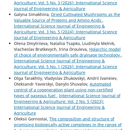
Agriculture: Vol. 5 No. 3 (2026): International Science
Journal of Engineering & Agriculture
Galyna Simakhina,
Dried Cultivated Mushrooms as the
Valuable Source of Proteins and Amino Acids
,
International Science Journal of Engineering &
Agriculture: Vol. 3 No. 5 (2024): International Science
Journal of Engineering & Agriculture
Olena Dmytriieva, Nataliia Tsapko, Liudmyla Melnik,
Viacheslav Bratkevych, Irina Drouleva,
Holarchic model
of choice of environmentally safe drainage technology
,
International Science Journal of Engineering &
Agriculture: Vol. 5 No. 1 (2026): International Science
Journal of Engineering & Agriculture
Olga Tarakhtiy, Vladyslav Zhukovskyi, Andrii Ivaneiev,
Oleksandr Yavorskyi, Danylo Shuvalov,
Automated
control of a cogeneration plant using non-certified
types of gaseous fuel
,
International Science Journal of
Engineering & Agriculture: Vol. 2 No. 5 (2023):
International Science Journal of Engineering &
Agriculture
Oleksii Gornostai,
The composition and structure of
promising biologically active complexes in the range of