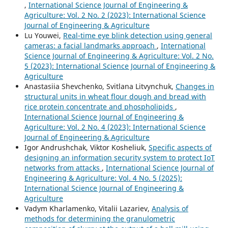
,
International Science Journal of Engineering &
Agriculture: Vol. 2 No. 2 (2023): International Science
Journal of Engineering & Agriculture
Lu Youwei,
Real-time eye blink detection using general
cameras: a facial landmarks approach
,
International
Science Journal of Engineering & Agriculture: Vol. 2 No.
5 (2023): International Science Journal of Engineering &
Agriculture
Anastasiia Shevchenko, Svitlana Litvynchuk,
Changes in
structural units in wheat flour dough and bread with
rice protein concentrate and phospholipids
,
International Science Journal of Engineering &
Agriculture: Vol. 2 No. 4 (2023): International Science
Journal of Engineering & Agriculture
Igor Andrushchak, Viktor Kosheliuk,
Specific aspects of
designing an information security system to protect IoT
networks from attacks
,
International Science Journal of
Engineering & Agriculture: Vol. 4 No. 5 (2025):
International Science Journal of Engineering &
Agriculture
Vadym Kharlamenko, Vitalii Lazariev,
Analysis of
methods for determining the granulometric