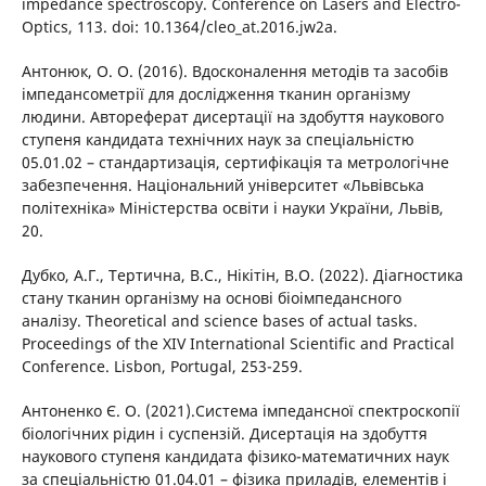
impedance spectroscopy. Conference on Lasers and Electro-
Optics, 113. doi: 10.1364/cleo_at.2016.jw2a.
Антонюк, О. О. (2016). Вдосконалення методів та засобів
імпедансометрії для дослідження тканин організму
людини. Автореферат дисертації на здобуття наукового
ступеня кандидата технічних наук за спеціальністю
05.01.02 – стандартизація, сертифікація та метрологічне
забезпечення. Національний університет «Львівська
політехніка» Міністерства освіти і науки України, Львів,
20.
Дубко, А.Г., Тертична, В.С., Нікітін, В.О. (2022). Діагностика
стану тканин організму на основі біоімпедансного
аналізу. Theoretical and science bases of actual tasks.
Proceedings of the ХIV International Scientific and Practical
Conference. Lisbon, Portugal, 253-259.
Антоненко Є. О. (2021).Система імпедансної спектроскопії
біологічних рідин і суспензій. Дисертація на здобуття
наукового ступеня кандидата фізико-математичних наук
за спеціальністю 01.04.01 – фізика приладів, елементів і