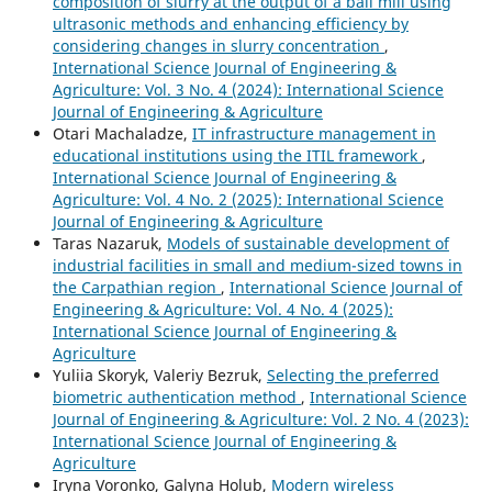
composition of slurry at the output of a ball mill using
ultrasonic methods and enhancing efficiency by
considering changes in slurry concentration
,
International Science Journal of Engineering &
Agriculture: Vol. 3 No. 4 (2024): International Science
Journal of Engineering & Agriculture
Otari Machaladze,
IT infrastructure management in
educational institutions using the ITIL framework
,
International Science Journal of Engineering &
Agriculture: Vol. 4 No. 2 (2025): International Science
Journal of Engineering & Agriculture
Taras Nazaruk,
Models of sustainable development of
industrial facilities in small and medium-sized towns in
the Carpathian region
,
International Science Journal of
Engineering & Agriculture: Vol. 4 No. 4 (2025):
International Science Journal of Engineering &
Agriculture
Yuliia Skoryk, Valeriy Bezruk,
Selecting the preferred
biometric authentication method
,
International Science
Journal of Engineering & Agriculture: Vol. 2 No. 4 (2023):
International Science Journal of Engineering &
Agriculture
Iryna Voronko, Galyna Holub,
Modern wireless