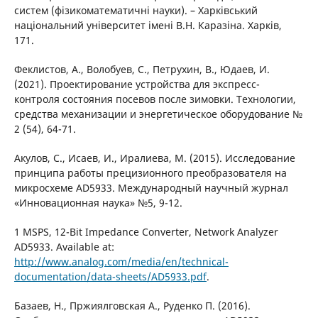
систем (фізикоматематичні науки). – Харківський
національний університет імені В.Н. Каразіна. Харків,
171.
Феклистов, А., Волобуев, С., Петрухин, В., Юдаев, И.
(2021). Проектирование устройства для экспресс-
контроля состояния посевов после зимовки. Технологии,
средства механизации и энергетическое оборудование №
2 (54), 64-71.
Акулов, С., Исаев, И., Иралиева, М. (2015). Исследование
принципа работы прецизионного преобразователя на
микросхеме AD5933. Международный научный журнал
«Инновационная наука» №5, 9-12.
1 MSPS, 12-Bit Impedance Converter, Network Analyzer
AD5933. Available at:
http://www.analog.com/media/en/technical-
documentation/data-sheets/AD5933.pdf
.
Базаев, Н., Пржиялговская А., Руденко П. (2016).