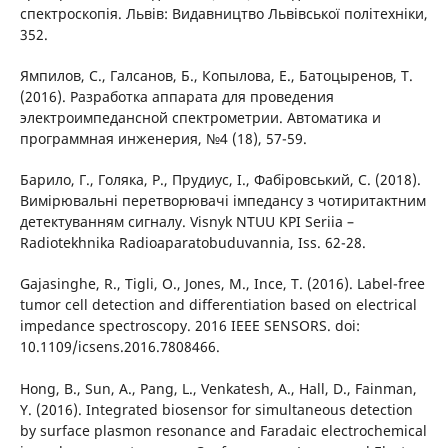
спектроскопія. Львів: Видавництво Львівської політехніки,
352.
Ямпилов, С., Галсанов, Б., Копылова, Е., Батоцыренов, Т.
(2016). Разработка аппарата для проведения
электроимпедансной спектрометрии. Автоматика и
программная инженерия, №4 (18), 57-59.
Барило, Г., Голяка, Р., Прудиус, I., Фабiровський, С. (2018).
Вимiрювальнi перетворювачi iмпедансу з чотиритактним
детектуванням сигналу. Visnyk NTUU KPI Seriia –
Radiotekhnika Radioaparatobuduvannia, Iss. 62-28.
Gajasinghe, R., Tigli, O., Jones, M., Ince, T. (2016). Label-free
tumor cell detection and differentiation based on electrical
impedance spectroscopy. 2016 IEEE SENSORS. doi:
10.1109/icsens.2016.7808466.
Hong, B., Sun, A., Pang, L., Venkatesh, A., Hall, D., Fainman,
Y. (2016). Integrated biosensor for simultaneous detection
by surface plasmon resonance and Faradaic electrochemical