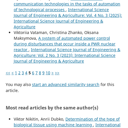
communication technologies in the tasks of automation
of technological processes
,
International Science
Journal of Engineering & Agriculture: Vol. 4 No. 3 (2025):
International Science Journal of Engineering &
Agriculture
Viktoriia Vataman, Christina Zhanko, Oksana
Maksymova,
A system of automated power control
during disturbances that occur inside a PWR nuclear
reactor
,
International Science Journal of Engineering &
Agriculture: Vol. 2 No. 3 (2023): International Science
Journal of Engineering & Agriculture
<<
<
1
2
3
4
5
6
7
8
9
10
>
>>
You may also
start an advanced similarity search
for this
article.
Most read articles by the same author(s)
Viktor Nikitin, Anrii Dubko,
Determination of the type of
biological tissue using machine learning
,
International