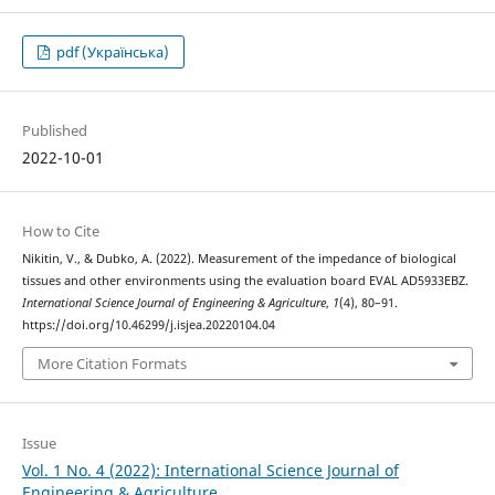
pdf (Українська)
Published
2022-10-01
How to Cite
Nikitin, V., & Dubko, A. (2022). Measurement of the impedance of biological
tissues and other environments using the evaluation board EVAL AD5933EBZ.
International Science Journal of Engineering & Agriculture
,
1
(4), 80–91.
https://doi.org/10.46299/j.isjea.20220104.04
More Citation Formats
Issue
Vol. 1 No. 4 (2022): International Science Journal of
Engineering & Agriculture