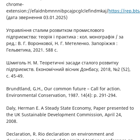
chrome-
extension://efaidnbmnnnibpcajpcglclefindmkaj/
https://rep.bt
(дата звернення 03.01.2025)
Управління сталим розвитком промислового
підприємства: теорія і практика : кол. монографія / за
ред.: В. Г. Воронкової, Н. Г. Метеленко. Запоріжжя :
Гельветика, 2021. 588 с.
Шмиголь Н. М. Теоретичні засади сталого розвитку
підприємств. Економічний вісник Донбасу, 2018, №2 (52),
с. 45-49.
Brundtland, G.H., Our common future – Call for action.
Environmental Conservation, 1987. 14(4): p. 291-294.
Daly, Herman E. A Steady State Economy, Paper presented to
the UK Sustainable Development Commission, April 24,
2008.
Declaration, R. Rio declaration on environment and