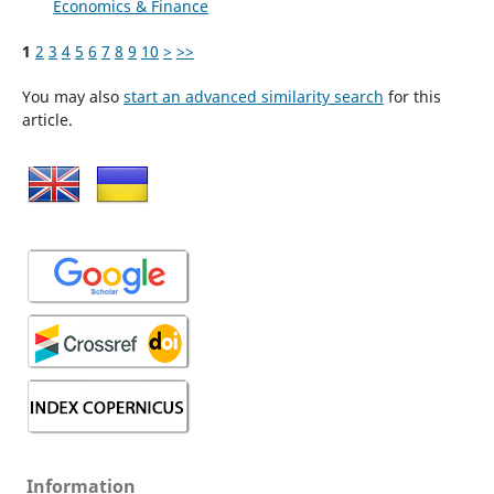
Economics & Finance
1
2
3
4
5
6
7
8
9
10
>
>>
You may also
start an advanced similarity search
for this
article.
Information