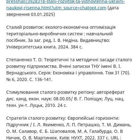
presshall/3928318-stalij-rozvitok-ta-vidnovlenna-ukraini-
naukovi-risenna.html?utm_source=chatgpt.com
(дата
звернення 03.01.2025)
Сталий розвиток: еколого-економічна оптимізація
територіально-виробничих систем : навчальний
посібник. За заг. ред. І. В. Недіна. Видавництво:
Університетська книга. 2024. 384 с.
Степаненко Т. О. Теоретичні та методичні засади сталого
розвитку підприємства. Вчені записки ТНУ імені В. І.
Вернадського. Серія: Економіка і управління. Том 31 (70).
№ 6, 2020. С. 136-141.
Стимулювання сталого розвитку регіону: автореферат
дис. канд. екон. наук: 08.00.05/ В. Г. Поліщук; Луц. нац.
техн. ун-т. Луцьк, 2010. 24 c.
Стратегія сталого розвитку: Європейські горизонти:
Підручник / І. Л. Якименко, Л. П. Петрашко, Т. М. Димань,
О. М. Салавор, Є. Б. Шаповалов, М. А. Галабурда, О. В
Ничик, О. В. Мартинюк. Київ: НУХТ, 2022. 337 с. URL :