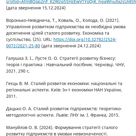
srsltid=AfmBOop2nF_K2WzqSSHzEwV1YoQiK_hgaWnuXxzsUl45h
(дата звернення 15.12.2024)
Воронько-Невіднича, Т., Коваль, О., Колода, О. (2021).
Управління розвитком підприємства як необхідна умова
досягнення цілей сталого розвитку. Економіка та
суспільство, (25). URL:
https://doi.org/10.32782/2524-
0072/2021-25-80
(дата звернення 24.12.2024)
Галушка З. І., Лусте О. О. Стратегії розвитку бізнесу:
теорія і практика : Навчальний посібник. Чернівці. ЧНУ,
2021. 290 с.
Геєць В. М. Сталий розвиток економіки: національні та
регіональні аспекти. Київ: Ін-т економіки НАН України,
2011.
Дацько О. А. Сталий розвиток підприємств: теоретико-
методологічні аспекти. Львів: ЛНУ ім. І. Франка, 2015.
Мануйлов О. В. (2024). Формування стратегії сталого
розвитку підприємств в умовах невизначеності.