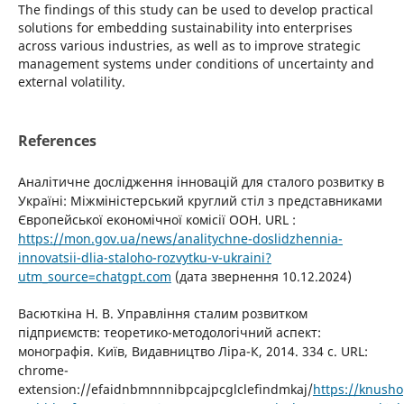
The findings of this study can be used to develop practical
solutions for embedding sustainability into enterprises
across various industries, as well as to improve strategic
management systems under conditions of uncertainty and
external volatility.
References
Аналітичне дослідження інновацій для сталого розвитку в
Україні: Міжміністерський круглий стіл з представниками
Європейської економічної комісії ООН. URL :
https://mon.gov.ua/news/analitychne-doslidzhennia-
innovatsii-dlia-staloho-rozvytku-v-ukraini?
utm_source=chatgpt.com
(дата звернення 10.12.2024)
Васюткіна Н. В. Управління сталим розвитком
підприємств: теоретико-методологічний аспект:
монографія. Київ, Видавництво Ліра-К, 2014. 334 с. URL:
chrome-
extension://efaidnbmnnnibpcajpcglclefindmkaj/
https://knush