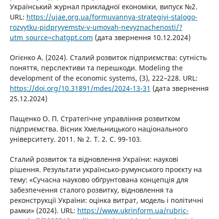
Український журнал прикладної економіки, випуск №2.
URL:
https://ujae.org.ua/formuvannya-strategiyi-stalogo-
rozvytku-pidpryyemstv-v-umovah-nevyznachenosti/?
utm_source=chatgpt.com
(дата звернення 10.12.2024)
Огієнко А. (2024). Сталий розвиток підприємства: сутність
поняття, перспективи та перешкоди. Modeling the
development of the economic systems, (3), 222–228. URL:
https://doi.org/10.31891/mdes/2024-13-31
(дата звернення
25.12.2024)
Пащенко О. П. Стратегічне управління розвитком
підприємства. Вісник Хмельницького національного
університету. 2011. № 2. Т. 2. С. 99-103.
Сталий розвиток та відновлення України: наукові
рішення. Результати українсько-румунського проєкту на
тему: «Сучасна науково обґрунтована концепція для
забезпечення сталого розвитку, відновлення та
реконструкції України: оцінка витрат, модель і політичні
рамки» (2024). URL:
https://www.ukrinform.ua/rubric-