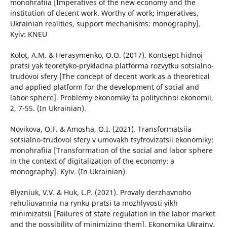
monohrafiia [Imperatives of the new economy and the
institution of decent work. Worthy of work; imperatives,
Ukrainian realities, support mechanisms: monography].
Kyiv: KNEU
Kolot, A.M. & Herasymenko, O.O. (2017). Kontsept hidnoi
pratsi yak teoretyko-prykladna platforma rozvytku sotsialno-
trudovoi sfery [The concept of decent work as a theoretical
and applied platform for the development of social and
labor sphere]. Problemy ekonomiky ta politychnoi ekonomii,
2, 7-55. (In Ukrainian).
Novikova, O.F. & Amosha, O.I. (2021). Transformatsiia
sotsialno-trudovoi sfery v umovakh tsyfrovizatsii ekonomiky:
monohrafiia [Transformation of the social and labor sphere
in the context of digitalization of the economy: a
monography]. Kyiv. (In Ukrainian).
Blyzniuk, V.V. & Huk, L.P. (2021). Provaly derzhavnoho
rehuliuvannia na rynku pratsi ta mozhlyvosti yikh
minimizatsii [Failures of state regulation in the labor market
and the possibility of minimizing them]. Ekonomika Ukrainy,