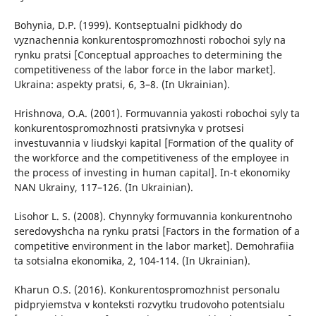
Bohynia, D.P. (1999). Kontseptualni pidkhody do
vyznachennia konkurentospromozhnosti robochoi syly na
rynku pratsi [Conceptual approaches to determining the
competitiveness of the labor force in the labor market].
Ukraina: aspekty pratsi, 6, 3–8. (In Ukrainian).
Hrishnova, O.A. (2001). Formuvannia yakosti robochoi syly ta
konkurentospromozhnosti pratsivnyka v protsesi
investuvannia v liudskyi kapital [Formation of the quality of
the workforce and the competitiveness of the employee in
the process of investing in human capital]. In-t ekonomiky
NAN Ukrainy, 117–126. (In Ukrainian).
Lisohor L. S. (2008). Chynnyky formuvannia konkurentnoho
seredovyshcha na rynku pratsi [Factors in the formation of a
competitive environment in the labor market]. Demohrafiia
ta sotsialna ekonomika, 2, 104-114. (In Ukrainian).
Kharun O.S. (2016). Konkurentospromozhnist personalu
pidpryiemstva v konteksti rozvytku trudovoho potentsialu