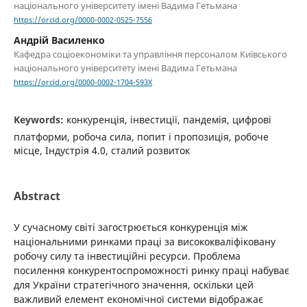
національного університету імені Вадима Гетьмана
https://orcid.org/0000-0002-0525-7556
Андрій Василенко
Кафедра соціоекономіки та управління персоналом Київського
національного університету імені Вадима Гетьмана
https://orcid.org/0000-0002-1704-593X
Keywords:
конкуренція, інвестиції, пандемія, цифрові
платформи, робоча сила, попит і пропозиція, робоче
місце, Індустрія 4.0, сталий розвиток
Abstract
У сучасному світі загострюється конкуренція між
національними ринками праці за висококваліфіковану
робочу силу та інвестиційні ресурси. Проблема
посилення конкурентоспроможності ринку праці набуває
для України стратегічного значення, оскільки цей
важливий елемент економічної системи відображає