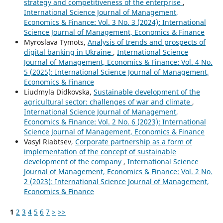
strategy and competitiveness of the enterprise
,
International Science Journal of Management,
Economics & Finance: Vol. 3 No. 3 (2024): International
Science Journal of Management, Economics & Finance
Myroslava Tymots,
Analysis of trends and prospects of
digital banking in Ukraine
,
International Science
Journal of Management, Economics & Finance: Vol. 4 No.
5 (2025): International Science Journal of Management,
Economics & Finance
Liudmyla Didkovska,
Sustainable development of the
agricultural sector: challenges of war and climate
,
International Science Journal of Management,
Economics & Finance: Vol. 2 No. 6 (2023): International
Science Journal of Management, Economics & Finance
Vasyl Riabtsev,
Corporate partnership as a form of
implementation of the concept of sustainable
development of the company
,
International Science
Journal of Management, Economics & Finance: Vol. 2 No.
2 (2023): International Science Journal of Management,
Economics & Finance
1
2
3
4
5
6
7
>
>>