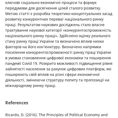
ключові соціально-економічні процеси та формує
передумови для досягнення цілей сталого розвитку.
Метою статті є розробка теоретико-концептуальних засад
розвитку конкурентних переваг національного ринку
праці. Результатом наукових досліджень стало власне
трактування наукової категорії «конкурентоспроможність
національного ринку праці». Здійснено оцінку реального
стану ринку праці України та визначено вплив низки
факторів на його кон’юнктуру. Визначено напрямки
посилення конкурентоспроможності ринку праці України
в умовах становлення цифрової економіки та поширення
пандемії Covid 19. Розкрито можливості підвищення рівня
зайнятості населення за рахунок цифрових платформ, які
поширюють свій вплив на різні сфери економічної
діяльності, змінюючи структуру попиту та пропозиції на
міжнародному ринку праці.
References
Ricardo, D. (2016). The Principles of Political Economy and