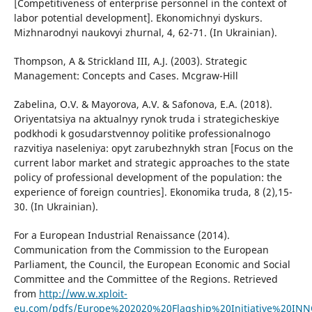
[Competitiveness of enterprise personnel in the context of
labor potential development]. Ekonomichnyi dyskurs.
Mizhnarodnyi naukovyi zhurnal, 4, 62-71. (In Ukrainian).
Thompson, A & Strickland III, A.J. (2003). Strategic
Management: Concepts and Cases. Mcgraw-Hill
Zabelina, O.V. & Mayorova, A.V. & Safonova, E.A. (2018).
Oriyentatsiya na aktualnyy rynok truda i strategicheskiye
podkhodi k gosudarstvennoy politike professionalnogo
razvitiya naseleniya: opyt zarubezhnykh stran [Focus on the
current labor market and strategic approaches to the state
policy of professional development of the population: the
experience of foreign countries]. Ekonomika truda, 8 (2),15-
30. (In Ukrainian).
For a European Industrial Renaissance (2014).
Communication from the Commission to the European
Parliament, the Council, the European Economic and Social
Committee and the Committee of the Regions. Retrieved
from
http://ww.w.xploit-
eu.com/pdfs/Europe%202020%20Flagship%20Initiative%20IN