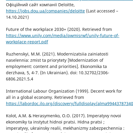
Офіційний сайт компанії Deloitte,
https://jobs.dou.ua/companies/deloitte
(Last accessed –
14.10.2021)
Future of the workplace 2030+ (2020). Retrieved from
https://www.unily.com/media/pwmisrwf/unily-future-of-
workplace-report.pdf
Ruzhenskyi, M.M. (2021). Modernizatsiia zainiatosti
naselennia: zmist ta priorytety [Modernization of
employment: content and priorities]. Ekonomika ta
derzhava, 5, 4-7. (In Ukrainian). doi: 10.32702/2306-
6806.2021.5.4
International Labour Organization (1999). Decent work for
all in a global economy. Retrieved from
https://labordoc.ilo.org/discovery/fulldisplay/alma994437873
Kolot, A.M. & Herasymenko, O.O. (2017). Imperatyvy novoi
ekonomiky ta instytut hidnoi pratsi. Hidna pratsi ;
imperatyvy, ukrainsky realii, mekhanizmy zabezpechennia :