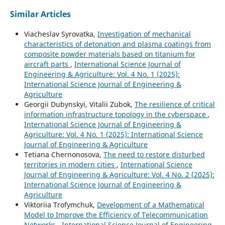
Similar Articles
Viacheslav Syrovatka,
Investigation of mechanical
characteristics of detonation and plasma coatings from
composite powder materials based on titanium for
aircraft parts
,
International Science Journal of
Engineering & Agriculture: Vol. 4 No. 1 (2025):
International Science Journal of Engineering &
Agriculture
Georgii Dubynskyi, Vitalii Zubok,
The resilience of critical
information infrastructure topology in the cyberspace
,
International Science Journal of Engineering &
Agriculture: Vol. 4 No. 1 (2025): International Science
Journal of Engineering & Agriculture
Tetiana Chernonosova,
The need to restore disturbed
territories in modern cities
,
International Science
Journal of Engineering & Agriculture: Vol. 4 No. 2 (2025):
International Science Journal of Engineering &
Agriculture
Viktoriia Trofymchuk,
Development of a Mathematical
Model to Improve the Efficiency of Telecommunication
Networks
,
International Science Journal of Engineering