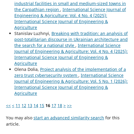
industrial facilities in small and medium-sized towns in
the Carpathian region
,
International Science Journal of
Engineering & Agriculture: Vol. 4 No. 4 (2025):
International Science Journal of Engineering &
Agriculture
Stanislav Luzhnyi,
Breaking with tradition: an analysis of
post-totalitarian discourse in Ukrainian architecture and
the search for a national style
,
International Science
Journal of Engineering & Agriculture: Vol. 4 No. 4 (2025):
International Science Journal of Engineering &
Agriculture
Olena Dolia,
Project analysis of the implementation of a
zero trust cybersecurity system
,
International Science
Journal of Engineering & Agriculture: Vol. 5 No. 1 (2026):
International Science Journal of Engineering &
Agriculture
<<
<
11
12
13
14
15
16
17
18
>
>>
You may also
start an advanced similarity search
for this
article.