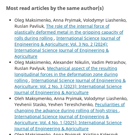
Most read articles by the same author(s)
Oleg Maksimenko, Anna Pryimak, Volodymyr Liashenko,
Ruslan Pavliuk,
The role of the internal force of
plastically deformed metal in the gripping capacity of
rolls during rolling
,
International Science Journal of
Engineering & Agriculture: Vol. 3 No. 2 (2024):
International Science Journal of Engineering &
Agriculture
Oleg Maksimenko, Alexander Nikulin, Vadim Petrashov,
Ruslan Pavlyuk,
Mechanical aspect of the resulting
longitudinal forces in the deformation zone during
rolling
,
International Science Journal of Engineering &
Agriculture: Vol. 2 No. 3 (2023): International Science
Journal of Engineering & Agriculture
Oleh Maksymenko, Anna Pryimak, Volodymyr Liashenko,
Yevhenii Stasko, Yevhen Tereshchenko,
Peculiarities of
changing the advance during rolling of high strips
,
International Science Journal of Engineering &
Agriculture: Vol. 4 No. 1 (2025): International Science
Journal of Engineering & Agriculture
Oleg Maksimenko, Anna Pryimak, Kristina Kolesnyk,