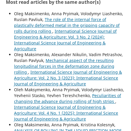
Most read articles by the same author(s)
Oleg Maksimenko, Anna Pryimak, Volodymyr Liashenko,
Ruslan Pavliuk,
The role of the internal force of
plastically deformed metal in the gripping capacity of
rolls during rolling
,
International Science Journal of
Engineering & Agriculture: Vol. 3 No. 2 (2024):
International Science Journal of Engineering &
Agriculture
Oleg Maksimenko, Alexander Nikulin, Vadim Petrashov,
Ruslan Pavlyuk,
Mechanical aspect of the resulting
longitudinal forces in the deformation zone during
rolling
,
International Science Journal of Engineering &
Agriculture: Vol. 2 No. 3 (2023): International Science
Journal of Engineering & Agriculture
Oleh Maksymenko, Anna Pryimak, Volodymyr Liashenko,
Yevhenii Stasko, Yevhen Tereshchenko,
Peculiarities of
changing the advance during rolling of high strips
,
International Science Journal of Engineering &
Agriculture: Vol. 4 No. 1 (2025): International Science
Journal of Engineering & Agriculture
Oleg Maksimenko, Anna Pryimak, Kristina Kolesnyk,
ANALYSIS OF ROLLING IN THE LIQUID FRICTION MODE
,