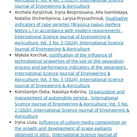
Journal of Engineering & Agriculture
Anzhela Kyrylchuk, Iryna Bezprozvana, Alla Ivanitskaya,
Nataliia Shcherbynina, Larysa Prysiazhniuk,
Qualitative
indicators of rape varieties (Brassica napus oleifera
Metzg L.) in accordance with modern requirements
,
International Science Journal of Engineering &
Agriculture: Vol. 3 No. 5 (2024): International Science
Journal of Engineering & Agriculture
Mykola Korchak,
Justification of the influence of
technological properties of the soil on the separation
process and performance indicators of the separators
,
International Science Journal of Engineering &
Agriculture: Vol. 3 No. 5 (2024): International Science
Journal of Engineering & Agriculture
Konstantyn Dolia, Nataliya Kobrina,
Organization and
management of automobile service
,
International
Science Journal of Engineering & Agriculture: Vol. 5 No.
2 (2026): International Science Journal of Engineering &
Agriculture
Iryna Liuta,
Influence of culture media composition on
the growth and development of grape explants
obtained in vitro
,
International Science Journal of