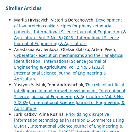
Similar Articles
Mariia Hrytsevich, Victoriia Dorochovych,
Development
of low-protein cookie recipes for phenylketonuria
patients
,
International Science Journal of Engineering &
Agriculture: Vol. 2 No. 5 (2023): International Science
Journal of Engineering & Agriculture
Anastasiia Vavilenkova, Oleksii Skitsko, Artem Piven,
Cyberattack execution mechanisms and their analytical
identification
,
International Science Journal of
Engineering & Agriculture: Vol. 2 No. 6 (2023):
International Science Journal of Engineering &
Agriculture
Yustyna Yatsiuk, Igor Andrushchak,
The role of artificial
intelligence in modern web development
,
International
Science Journal of Engineering & Agriculture: Vol. 5 No.
3 (2026): International Science Journal of Engineering &
Agriculture
Iurii Katkov, Alina Kuzina,
Prioritizing disruptive
information technologies in Fashion E-Commerce using
OSINT
,
International Science Journal of Engineering &
Agriculture: Vol. 4 No. 5 (2025): International Science