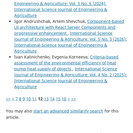
Engineering & Agriculture: Vol. 3 No. 6 (2024):
International Science Journal of Engineering &
Agriculture
Igor Andrushchak, Artem Shevchuk,
Component-based
UI architecture with React Server Components and
progressive enhancement
,
International Science
Journal of Engineering & Agriculture: Vol. 5 No. 3 (2026):
International Science Journal of Engineering &
Agriculture
Ivan Kalinichenko, Evgenia Korneeva,
Criteria-based
assessment of the environmental efficiency of heat
pump heat supply of objects
,
International Science
Journal of Engineering & Agriculture: Vol. 4 No. 2 (2025):
International Science Journal of Engineering &
Agriculture
<<
<
7
8
9
10
11
12
13
14
15
16
>
>>
You may also
start an advanced similarity search
for this
article.