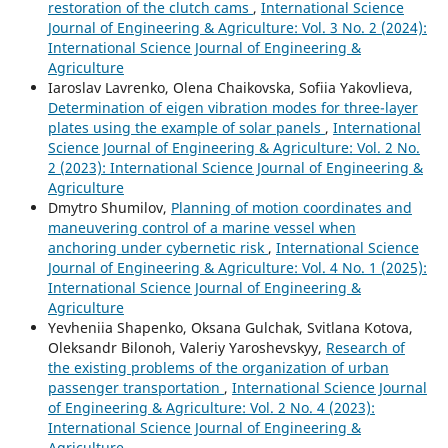
restoration of the clutch cams
,
International Science
Journal of Engineering & Agriculture: Vol. 3 No. 2 (2024):
International Science Journal of Engineering &
Agriculture
Iaroslav Lavrenko, Olena Chaikovska, Sofiia Yakovlieva,
Determination of eigen vibration modes for three-layer
plates using the example of solar panels
,
International
Science Journal of Engineering & Agriculture: Vol. 2 No.
2 (2023): International Science Journal of Engineering &
Agriculture
Dmytro Shumilov,
Planning of motion coordinates and
maneuvering control of a marine vessel when
anchoring under cybernetic risk
,
International Science
Journal of Engineering & Agriculture: Vol. 4 No. 1 (2025):
International Science Journal of Engineering &
Agriculture
Yevheniia Shapenko, Oksana Gulchak, Svitlana Kotova,
Oleksandr Bilonoh, Valeriy Yaroshevskyy,
Research of
the existing problems of the organization of urban
passenger transportation
,
International Science Journal
of Engineering & Agriculture: Vol. 2 No. 4 (2023):
International Science Journal of Engineering &
Agriculture