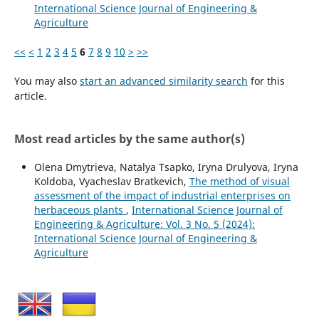
International Science Journal of Engineering &
Agriculture
<<
<
1
2
3
4
5
6
7
8
9
10
>
>>
You may also
start an advanced similarity search
for this
article.
Most read articles by the same author(s)
Olena Dmytrieva, Natalya Tsapko, Iryna Drulyova, Iryna
Koldoba, Vyacheslav Bratkevich,
The method of visual
assessment of the impact of industrial enterprises on
herbaceous plants
,
International Science Journal of
Engineering & Agriculture: Vol. 3 No. 5 (2024):
International Science Journal of Engineering &
Agriculture