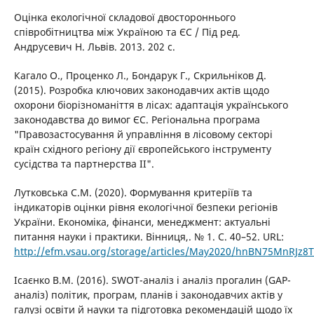
Оцінка екологічної складової двостороннього
співробітництва між Україною та ЄС / Під ред.
Андрусевич Н. Львів. 2013. 202 с.
Кагало О., Проценко Л., Бондарук Г., Скрильніков Д.
(2015). Розробка ключових законодавчих актів щодо
охорони біорізноманіття в лісах: адаптація українського
законодавства до вимог ЄС. Регіональна програма
"Правозастосування й управління в лісовому секторі
країн східного регіону дії європейського інструменту
сусідства та партнерства II".
Лутковська С.М. (2020). Формування критеріїв та
індикаторів оцінки рівня екологічної безпеки регіонів
України. Економіка, фінанси, менеджмент: актуальні
питання науки і практики. Вінниця,. № 1. С. 40–52. URL:
http://efm.vsau.org/storage/articles/May2020/hnBN75MnRJz8T
Ісаєнко В.М. (2016). SWOT-аналіз і аналіз прогалин (GAP-
аналіз) політик, програм, планів і законодавчих актів у
галузі освіти й науки та підготовка рекомендацій щодо їх