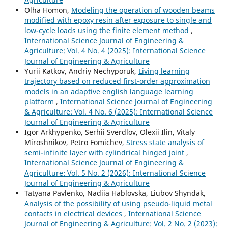
Olha Homon,
Modeling the operation of wooden beams
modified with epoxy resin after exposure to single and
low-cycle loads using the finite element method
,
International Science Journal of Engineering &
Agriculture: Vol. 4 No. 4 (2025): International Science
Journal of Engineering & Agriculture
Yurii Katkov, Andriy Nechyporuk,
Living learning
trajectory based on reduced first-order approximation
models in an adaptive english language learning
platform
,
International Science Journal of Engineering
& Agriculture: Vol. 4 No. 6 (2025): International Science
Journal of Engineering & Agriculture
Igor Arkhypenko, Serhii Sverdlov, Olexii Ilin, Vitaly
Miroshnikov, Petro Fomichev,
Stress state analysis of
semi-infinite layer with cylindrical hinged joint
,
International Science Journal of Engineering &
Agriculture: Vol. 5 No. 2 (2026): International Science
Journal of Engineering & Agriculture
Tatyana Pavlenko, Nadiia Hablovska, Liubov Shyndak,
Analysis of the possibility of using pseudo-liquid metal
contacts in electrical devices
,
International Science
Journal of Engineering & Agriculture: Vol. 2 No. 2 (2023):