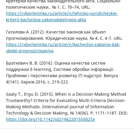
критерии качества законодательного акта. Социально-
политические науки.. № 1. С. 70–74, URL:
https://cyberleninka.ru/article/n/tehniko-yuridicheskie-
kriterii-kachestva-zakonodatelnogo-akta
Гатилова А .(2012). Качество законов как объект
прогнозирования. Юридическая наука. № 4. С. 4-7. URL:
https://cyberleninka.ru/article/n/kachestvo-zakonov-kak-
obekt-prognozirovaniya
Браткевич В. В. (2016). Оценка качества систем
поддержки E-learning, Системи обробки інформації.
Проблеми і перспективи розвитку IT-індустрії. Випуск
4(141). Харків-2016, с. 219-222.
Saaty T., Ergu D. (2015). When is a Decision-Making Method
Trustworthy? Criteria for Evaluating Multi-Criteria Decision-
Making Methods. International Journal of Information
Technology & Decision Making. № 14(06). P. 1171–1187. DOI:
https://doi.org/10.1142/s021962201550025x