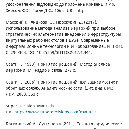
удосконалення відповідно до положень Конвенцій Ріо.
Херсон: ФОП Грінь Д.С.. 106 с. URL: http
Маковий К., Хицкова Ю., Проскурин Д. (2017).
Использование метода анализа иерархий при выборе
стратегических альтернатив внедрения инфраструктуры
виртуальных рабочих столов в ВУЗе. Современные
информационные технологии и ИТ-образование.. № 13(4).
С. 296-303. DOI 10.25559/SITITO.2017.4.344.
Саати Т. (1993). Принятие решений: Метод анализа
иерархий. М.: Радио и связь. 278 с.
Саати Т. (2008). Принятие решений при зависимостях и
обратных связях. Аналитические сети. (3-ге вид.). М.:
ЛКИ, 2008. 360 с.
Super Decision. Manuals
URL.
https://www.superdecisions.com/manuals
Брыжинский А., Лукьянов А.(2011). Технико-юридические