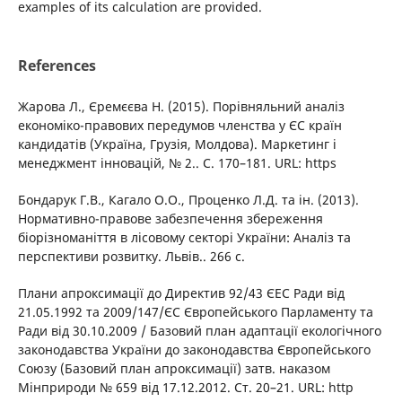
examples of its calculation are provided.
References
Жарова Л., Єремєєва Н. (2015). Порівняльний аналіз
економіко-правових передумов членства у ЄС країн
кандидатів (Україна, Грузія, Молдова). Маркетинг і
менеджмент інновацій, № 2.. С. 170–181. URL: https
Бондарук Г.В., Кагало О.О., Проценко Л.Д. та ін. (2013).
Нормативно-правове забезпечення збереження
біорізноманіття в лісовому секторі України: Аналіз та
перспективи розвитку. Львів.. 266 с.
Плани апроксимації до Директив 92/43 ЄЕС Ради від
21.05.1992 та 2009/147/ЄС Європейського Парламенту та
Ради від 30.10.2009 / Базовий план адаптації екологічного
законодавства України до законодавства Європейського
Союзу (Базовий план апроксимації) затв. наказом
Мінприроди № 659 від 17.12.2012. Ст. 20–21. URL: http