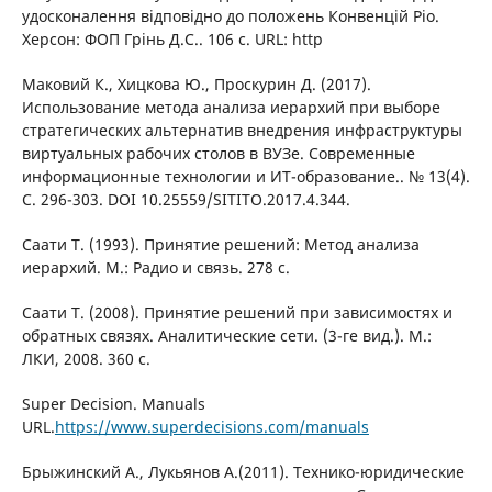
удосконалення відповідно до положень Конвенцій Ріо.
Херсон: ФОП Грінь Д.С.. 106 с. URL: http
Маковий К., Хицкова Ю., Проскурин Д. (2017).
Использование метода анализа иерархий при выборе
стратегических альтернатив внедрения инфраструктуры
виртуальных рабочих столов в ВУЗе. Современные
информационные технологии и ИТ-образование.. № 13(4).
С. 296-303. DOI 10.25559/SITITO.2017.4.344.
Саати Т. (1993). Принятие решений: Метод анализа
иерархий. М.: Радио и связь. 278 с.
Саати Т. (2008). Принятие решений при зависимостях и
обратных связях. Аналитические сети. (3-ге вид.). М.:
ЛКИ, 2008. 360 с.
Super Decision. Manuals
URL.
https://www.superdecisions.com/manuals
Брыжинский А., Лукьянов А.(2011). Технико-юридические