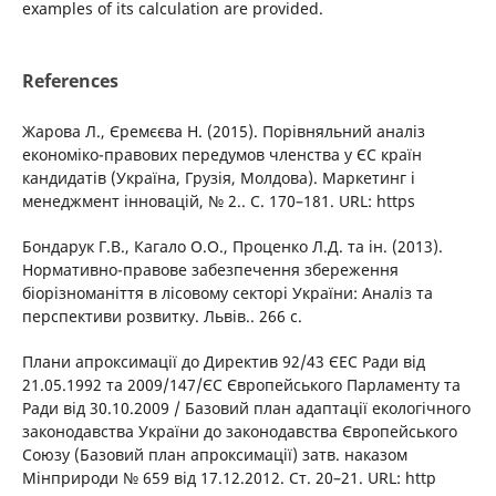
examples of its calculation are provided.
References
Жарова Л., Єремєєва Н. (2015). Порівняльний аналіз
економіко-правових передумов членства у ЄС країн
кандидатів (Україна, Грузія, Молдова). Маркетинг і
менеджмент інновацій, № 2.. С. 170–181. URL: https
Бондарук Г.В., Кагало О.О., Проценко Л.Д. та ін. (2013).
Нормативно-правове забезпечення збереження
біорізноманіття в лісовому секторі України: Аналіз та
перспективи розвитку. Львів.. 266 с.
Плани апроксимації до Директив 92/43 ЄЕС Ради від
21.05.1992 та 2009/147/ЄС Європейського Парламенту та
Ради від 30.10.2009 / Базовий план адаптації екологічного
законодавства України до законодавства Європейського
Союзу (Базовий план апроксимації) затв. наказом
Мінприроди № 659 від 17.12.2012. Ст. 20–21. URL: http