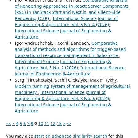
of Rendering Approaches in React: Server Components
(RSC) in TanStack Start and Next.js, and Client-Side
Rendering (CSR)
,
International Science Journal of
Engineering & Agriculture: Vol. 5 No. 4 (2026):
International Science Journal of Engineering &
Agriculture
Igor Andrushchak, Heorhii Bandach,
Comparative
analysis of methods and algorithms for trigger-based
transactional resource management in Salesforce
,
International Science Journal of Engineering &
Agriculture: Vol. 5 No. 2 (2026): International Science
Journal of Engineering & Agriculture
Sergiі Hrushetskyі, Serhii Oleksiyko, Maxim Tykhy,
Modern running system of management of agricultural
machinery
,
International Science Journal of
Engineering & Agriculture: Vol. 3 No. 6 (2024):
International Science Journal of Engineering &
Agriculture
<<
<
4
5
6
7
8
9
10
11
12
13
>
>>
You may also
start an advanced similarity search
for this