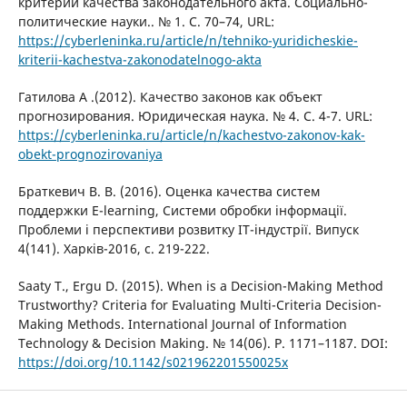
критерии качества законодательного акта. Социально-
политические науки.. № 1. С. 70–74, URL:
https://cyberleninka.ru/article/n/tehniko-yuridicheskie-
kriterii-kachestva-zakonodatelnogo-akta
Гатилова А .(2012). Качество законов как объект
прогнозирования. Юридическая наука. № 4. С. 4-7. URL:
https://cyberleninka.ru/article/n/kachestvo-zakonov-kak-
obekt-prognozirovaniya
Браткевич В. В. (2016). Оценка качества систем
поддержки E-learning, Системи обробки інформації.
Проблеми і перспективи розвитку IT-індустрії. Випуск
4(141). Харків-2016, с. 219-222.
Saaty T., Ergu D. (2015). When is a Decision-Making Method
Trustworthy? Criteria for Evaluating Multi-Criteria Decision-
Making Methods. International Journal of Information
Technology & Decision Making. № 14(06). P. 1171–1187. DOI:
https://doi.org/10.1142/s021962201550025x