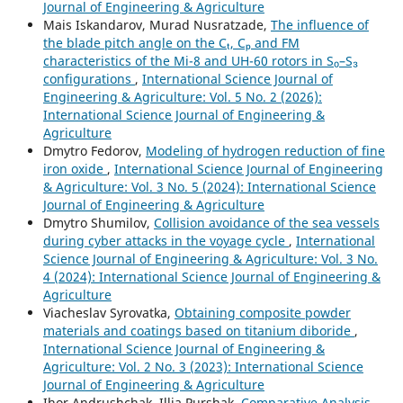
Journal of Engineering & Agriculture
Mais Iskandarov, Murad Nusratzade,
The influence of
the blade pitch angle on the Cₜ, Cₚ and FM
characteristics of the Mi-8 and UH-60 rotors in S₀–S₃
configurations
,
International Science Journal of
Engineering & Agriculture: Vol. 5 No. 2 (2026):
International Science Journal of Engineering &
Agriculture
Dmytro Fedorov,
Modeling of hydrogen reduction of fine
iron oxide
,
International Science Journal of Engineering
& Agriculture: Vol. 3 No. 5 (2024): International Science
Journal of Engineering & Agriculture
Dmytro Shumilov,
Collision avoidance of the sea vessels
during cyber attacks in the voyage cycle
,
International
Science Journal of Engineering & Agriculture: Vol. 3 No.
4 (2024): International Science Journal of Engineering &
Agriculture
Viacheslav Syrovatka,
Obtaining composite powder
materials and coatings based on titanium diboride
,
International Science Journal of Engineering &
Agriculture: Vol. 2 No. 3 (2023): International Science
Journal of Engineering & Agriculture
Ihor Andrushchak, Illia Purshak,
Comparative Analysis