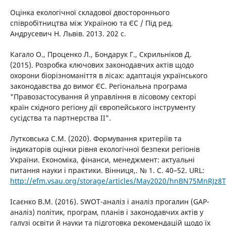
Оцінка екологічної складової двостороннього
співробітництва між Україною та ЄС / Під ред.
Андрусевич Н. Львів. 2013. 202 с.
Кагало О., Проценко Л., Бондарук Г., Скрильніков Д.
(2015). Розробка ключових законодавчих актів щодо
охорони біорізноманіття в лісах: адаптація українського
законодавства до вимог ЄС. Регіональна програма
"Правозастосування й управління в лісовому секторі
країн східного регіону дії європейського інструменту
сусідства та партнерства II".
Лутковська С.М. (2020). Формування критеріїв та
індикаторів оцінки рівня екологічної безпеки регіонів
України. Економіка, фінанси, менеджмент: актуальні
питання науки і практики. Вінниця,. № 1. С. 40–52. URL:
http://efm.vsau.org/storage/articles/May2020/hnBN75MnRJz8T
Ісаєнко В.М. (2016). SWOT-аналіз і аналіз прогалин (GAP-
аналіз) політик, програм, планів і законодавчих актів у
галузі освіти й науки та підготовка рекомендацій щодо їх