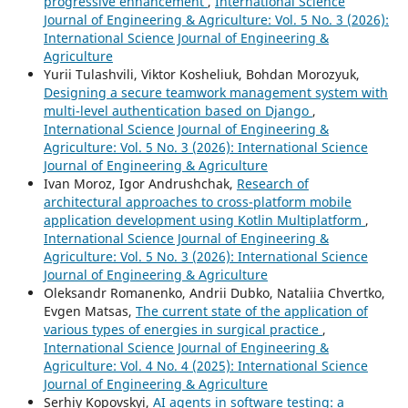
progressive enhancement
,
International Science
Journal of Engineering & Agriculture: Vol. 5 No. 3 (2026):
International Science Journal of Engineering &
Agriculture
Yurii Tulashvili, Viktor Kosheliuk, Bohdan Morozyuk,
Designing a secure teamwork management system with
multi-level authentication based on Django
,
International Science Journal of Engineering &
Agriculture: Vol. 5 No. 3 (2026): International Science
Journal of Engineering & Agriculture
Ivan Moroz, Igor Andrushchak,
Research of
architectural approaches to cross-platform mobile
application development using Kotlin Multiplatform
,
International Science Journal of Engineering &
Agriculture: Vol. 5 No. 3 (2026): International Science
Journal of Engineering & Agriculture
Oleksandr Romanenko, Andrii Dubko, Nataliia Chvertko,
Evgen Matsas,
The current state of the application of
various types of energies in surgical practice
,
International Science Journal of Engineering &
Agriculture: Vol. 4 No. 4 (2025): International Science
Journal of Engineering & Agriculture
Serhiy Kopovskyi,
AI agents in software testing: a