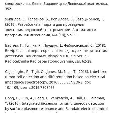
спектроскопія. Львів: Видавництво Львівської політехніки,
352.
Ямпилов, С., Галсанов, Б., Копылова, Е., Батоцыренов, Т.
(2016). Разработка аппарата для проведения
электроимпедансной спектрометрии. Автоматика и
программная инженерия, №4 (18), 57-59.
Барило, Г., Голяка, Р., Прудиус, I., Фабiровський, С. (2018).
Вимiрювальнi перетворювачi iмпедансу з чотиритактним
детектуванням сигналу. Visnyk NTUU KPI Seriia –
Radiotekhnika Radioaparatobuduvannia, Iss. 62-28.
Gajasinghe, R., Tigli, O., Jones, M., Ince, T. (2016). Label-free
tumor cell detection and differentiation based on electrical
impedance spectroscopy. 2016 IEEE SENSORS. doi:
10.1109/icsens.2016.7808466.
Hong, B., Sun, A., Pang, L., Venkatesh, A., Hall, D., Fainman,
Y. (2016). Integrated biosensor for simultaneous detection
by surface plasmon resonance and Faradaic electrochemical