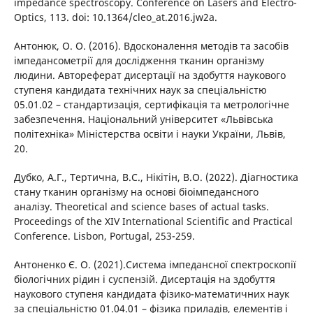
impedance spectroscopy. Conference on Lasers and Electro-
Optics, 113. doi: 10.1364/cleo_at.2016.jw2a.
Антонюк, О. О. (2016). Вдосконалення методів та засобів
імпедансометрії для дослідження тканин організму
людини. Автореферат дисертації на здобуття наукового
ступеня кандидата технічних наук за спеціальністю
05.01.02 – стандартизація, сертифікація та метрологічне
забезпечення. Національний університет «Львівська
політехніка» Міністерства освіти і науки України, Львів,
20.
Дубко, А.Г., Тертична, В.С., Нікітін, В.О. (2022). Діагностика
стану тканин організму на основі біоімпедансного
аналізу. Theoretical and science bases of actual tasks.
Proceedings of the ХIV International Scientific and Practical
Conference. Lisbon, Portugal, 253-259.
Антоненко Є. О. (2021).Система імпедансної спектроскопії
біологічних рідин і суспензій. Дисертація на здобуття
наукового ступеня кандидата фізико-математичних наук
за спеціальністю 01.04.01 – фізика приладів, елементів і