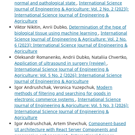
normal and pathological state
,
International Science
Journal of Engineering & Agriculture: Vol. 2 No. 2 (2023):
International Science Journal of Engineering &
Agriculture
Viktor Nikitin, Anrii Dubko,
Determination of the type of
biological tissue using machine learning
,
International
Science Journal of Engineering & Agriculture: Vol. 2 No.
6 (2023): International Science Journal of Engineering &
Agriculture
Oleksandr Romanenko, Andrii Dubko, Nataliia Chvertko,
Application of ultrasound in surgery (review)
,
International Science Journal of Engineering &
Agriculture: Vol. 5 No. 2 (2026): International Science
Journal of Engineering & Agriculture
Igor Andrushchak, Veronica Yuzepchuk,
Modern
methods of filtering and searching for goods in
electronic commerce systems
,
International Science
Journal of Engineering & Agriculture: Vol. 5 No. 3 (2026):
International Science Journal of Engineering &
Agriculture
Igor Andrushchak, Artem Shevchuk,
Component-based
UI architecture with React Server Components and