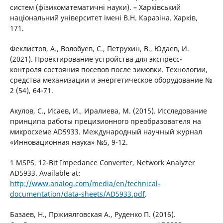
систем (фізикоматематичні науки). – Харківський
національний університет імені В.Н. Каразіна. Харків,
171.
Феклистов, А., Волобуев, С., Петрухин, В., Юдаев, И.
(2021). Проектирование устройства для экспресс-
контроля состояния посевов после зимовки. Технологии,
средства механизации и энергетическое оборудование №
2 (54), 64-71.
Акулов, С., Исаев, И., Иралиева, М. (2015). Исследование
принципа работы прецизионного преобразователя на
микросхеме AD5933. Международный научный журнал
«Инновационная наука» №5, 9-12.
1 MSPS, 12-Bit Impedance Converter, Network Analyzer
AD5933. Available at:
http://www.analog.com/media/en/technical-
documentation/data-sheets/AD5933.pdf
.
Базаев, Н., Пржиялговская А., Руденко П. (2016).