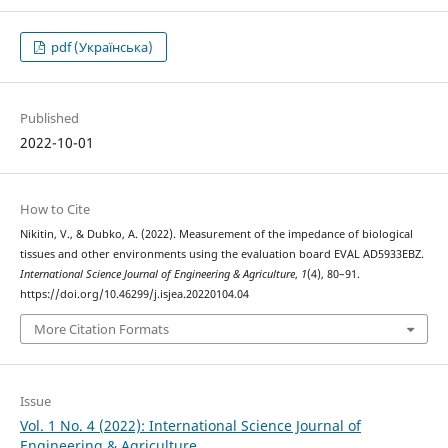
pdf (Українська)
Published
2022-10-01
How to Cite
Nikitin, V., & Dubko, A. (2022). Measurement of the impedance of biological
tissues and other environments using the evaluation board EVAL AD5933EBZ.
International Science Journal of Engineering & Agriculture
,
1
(4), 80–91.
https://doi.org/10.46299/j.isjea.20220104.04
More Citation Formats
Issue
Vol. 1 No. 4 (2022): International Science Journal of
Engineering & Agriculture