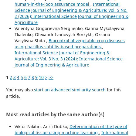
human-in-the-loop assurance model
,
International
Science Journal of Engineering & Agriculture: Vol. 5 No.
2 (2026): International Science Journal of Engineering &
Agriculture
Valentyna Grigorievna Sergiienko, Ganna Mykolayivna
Tkalenko, Оlexandr Ivanovych Borzykh, Oksana
Vasуlivna Shita ,
Biocontrol of vegetable crop diseases
using bacillus subtilis-based preparations
,
International Science Journal of Engineering &
Agriculture: Vol. 3 No. 3 (2024): International Science
Journal of Engineering & Agriculture
1
2
3
4
5
6
7
8
9
10
>
>>
You may also
start an advanced similarity search
for this
article.
Most read articles by the same author(s)
Viktor Nikitin, Anrii Dubko,
Determination of the type of
biological tissue using machine learning
,
International