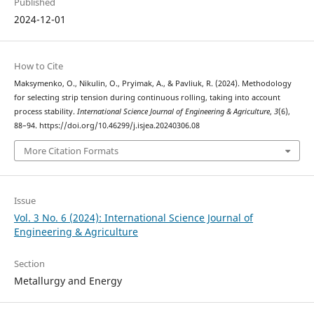
Published
2024-12-01
How to Cite
Maksymenko, O., Nikulin, O., Pryimak, A., & Pavliuk, R. (2024). Methodology
for selecting strip tension during continuous rolling, taking into account
process stability.
International Science Journal of Engineering & Agriculture
,
3
(6),
88–94. https://doi.org/10.46299/j.isjea.20240306.08
More Citation Formats
Issue
Vol. 3 No. 6 (2024): International Science Journal of
Engineering & Agriculture
Section
Metallurgy and Energy