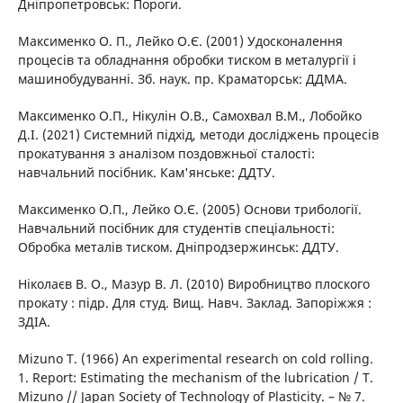
Дніпропетровськ: Пороги.
Максименко О. П., Лейко О.Є. (2001) Удосконалення
процесів та обладнання обробки тиском в металургії і
машинобудуванні. Зб. наук. пр. Краматорськ: ДДМА.
Максименко О.П., Нікулін О.В., Самохвал В.М., Лобойко
Д.І. (2021) Системний підхід, методи досліджень процесів
прокатування з аналізом поздовжньої сталості:
навчальний посібник. Кам'янське: ДДТУ.
Максименко О.П., Лейко О.Є. (2005) Основи трибології.
Навчальний посібник для студентів спеціальності:
Обробка металів тиском. Дніпродзержинськ: ДДТУ.
Ніколаєв В. О., Мазур В. Л. (2010) Виробництво плоского
прокату : підр. Для студ. Вищ. Навч. Заклад. Запоріжжя :
ЗДІА.
Mizuno T. (1966) An experimental research on cold rolling.
1. Report: Estimating the mechanism of the lubrication / T.
Mizuno // Japan Society of Technology of Plasticity. – № 7.