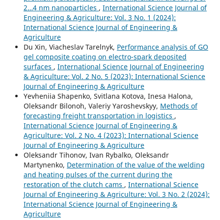
2…4 nm nanoparticles
,
International Science Journal of
Engineering & Agriculture: Vol. 3 No. 1 (2024):
International Science Journal of Engineering &
Agriculture
Du Xin, Viacheslav Tarelnyk,
Performance analysis of GO
gel composite coating on electro-spark deposited
surfaces
,
International Science Journal of Engineering
& Agriculture: Vol. 2 No. 5 (2023): International Science
Journal of Engineering & Agriculture
Yevheniia Shapenko, Svitlana Kotova, Inesa Halona,
Oleksandr Bilonoh, Valeriy Yaroshevskyy,
Methods of
forecasting freight transportation in logistics
,
International Science Journal of Engineering &
Agriculture: Vol. 2 No. 4 (2023): International Science
Journal of Engineering & Agriculture
Oleksandr Tihonov, Ivan Rybalko, Oleksandr
Martynenko,
Determination of the value of the welding
and heating pulses of the current during the
restoration of the clutch cams
,
International Science
Journal of Engineering & Agriculture: Vol. 3 No. 2 (2024):
International Science Journal of Engineering &
Agriculture