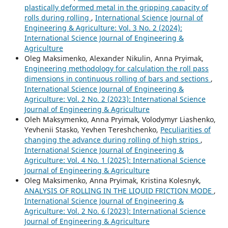
plastically deformed metal in the gripping capacity of
rolls during rolling
,
International Science Journal of
Engineering & Agriculture: Vol. 3 No. 2 (2024):
International Science Journal of Engineering &
Agriculture
Oleg Maksimenko, Alexander Nikulin, Anna Pryimak,
Engineering methodology for calculation the roll pass
dimensions in continuous rolling of bars and sections
,
International Science Journal of Engineering &
Agriculture: Vol. 2 No. 2 (2023): International Science
Journal of Engineering & Agriculture
Oleh Maksymenko, Anna Pryimak, Volodymyr Liashenko,
Yevhenii Stasko, Yevhen Tereshchenko,
Peculiarities of
changing the advance during rolling of high strips
,
International Science Journal of Engineering &
Agriculture: Vol. 4 No. 1 (2025): International Science
Journal of Engineering & Agriculture
Oleg Maksimenko, Anna Pryimak, Kristina Kolesnyk,
ANALYSIS OF ROLLING IN THE LIQUID FRICTION MODE
,
International Science Journal of Engineering &
Agriculture: Vol. 2 No. 6 (2023): International Science
Journal of Engineering & Agriculture