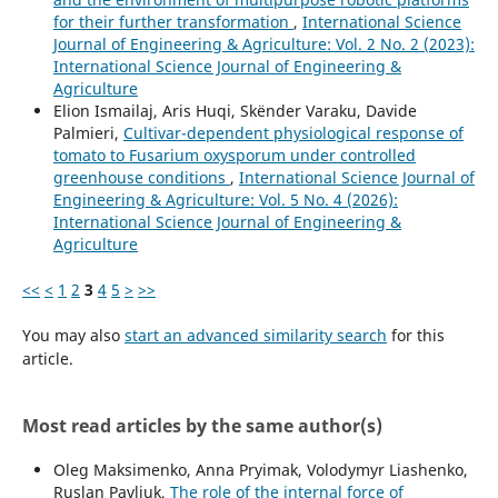
for their further transformation
,
International Science
Journal of Engineering & Agriculture: Vol. 2 No. 2 (2023):
International Science Journal of Engineering &
Agriculture
Elion Ismailaj, Aris Huqi, Skënder Varaku, Davide
Palmieri,
Cultivar-dependent physiological response of
tomato to Fusarium oxysporum under controlled
greenhouse conditions
,
International Science Journal of
Engineering & Agriculture: Vol. 5 No. 4 (2026):
International Science Journal of Engineering &
Agriculture
<<
<
1
2
3
4
5
>
>>
You may also
start an advanced similarity search
for this
article.
Most read articles by the same author(s)
Oleg Maksimenko, Anna Pryimak, Volodymyr Liashenko,
Ruslan Pavliuk,
The role of the internal force of