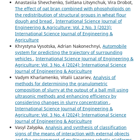
Anastasiia Shevchenko, Svitlana Litvynchuk, Vira Drobot,
The effect of oat bran combined with phospholipids on
the redistribution of structural groups in wheat flour
dough and bread
,
International Science Journal of
Engineering & Agriculture: Vol. 2 No. 3 (2023):
International Science Journal of Engineering &
Agriculture
Khrystyna Vysotska, Adrian Nakonechnyi,
Automobile
system for predicting the trajectory of surrounding
vehicles
,
International Science Journal of Engineering &
Agriculture: Vol. 3 No. 4 (2024): International Science
Journal of Engineering & Agriculture
Vadym Kharlamenko, Vitalii Lazariev,
Analysis of
methods for determining the granulometric
composition of slurry at the output of a ball mill using
ultrasonic methods and enhancing efficiency by
considering changes in slurry concentration
,
International Science Journal of Engineering &
Agriculture: Vol. 3 No. 4 (2024): International Science
Journal of Engineering & Agriculture
Vasyl Zalypka,
Analysis and synthesis of classification
signs of the means of interaction with external objects
and the environment of multipurpose robotic platforms