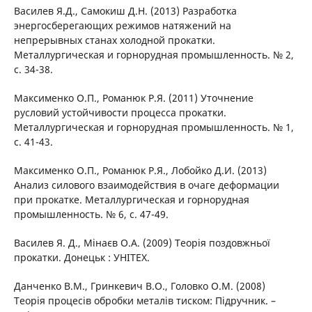
Василев Я.Д., Самокиш Д.Н. (2013) Разработка
энергосберегающих режимов натяжений на
непрерывных станах холодной прокатки.
Металлургическая и горнорудная промышленность. № 2,
с. 34-38.
Максименко О.П., Романюк Р.Я. (2011) Уточнение
русловий устойчивости процесса прокатки.
Металлургическая и горнорудная промышленность. № 1,
с. 41-43.
Максименко О.П., Романюк Р.Я., Лобойко Д.И. (2013)
Анализ силового взаимодействия в очаге деформации
при прокатке. Металлургическая и горнорудная
промышленность. № 6, с. 47-49.
Василев Я. Д., Мінаєв О.А. (2009) Теорія поздовжньої
прокатки. Донецьк : УНІТЕХ.
Данченко В.М., Гринкевич В.О., Головко О.М. (2008)
Теорія процесів обробки металів тиском: Підручник. –