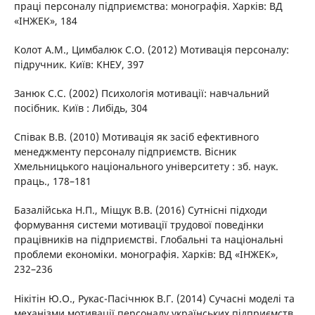
праці персоналу підприємства: монографія. Харків: ВД
«ІНЖЕК», 184
Колот А.М., Цимбалюк С.О. (2012) Мотивація персоналу:
підручник. Київ: КНЕУ, 397
Занюк С.С. (2002) Психологія мотивації: навчальний
посібник. Київ : Либідь, 304
Співак В.В. (2010) Мотивація як засіб ефективного
менеджменту персоналу підприємств. Вісник
Хмельницького національного університету : зб. наук.
праць., 178–181
Базалійська Н.П., Міщук В.В. (2016) Сутнісні підходи
формування системи мотивації трудової поведінки
працівників на підприємстві. Глобальні та національні
проблеми економіки. монографія. Харків: ВД «ІНЖЕК»,
232–236
Нікітін Ю.О., Рукас-Пасічнюк В.Г. (2014) Сучасні моделі та
механізми мотивації персоналу українських підприємств.