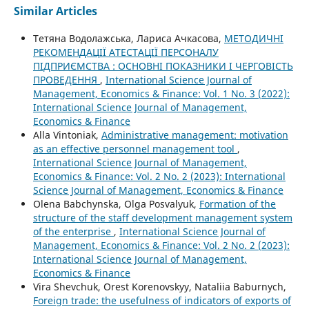
Similar Articles
Тетяна Водолажська, Лариса Ачкасова,
МЕТОДИЧНІ
РЕКОМЕНДАЦІЇ АТЕСТАЦІЇ ПЕРСОНАЛУ
ПІДПРИЄМСТВА : ОСНОВНІ ПОКАЗНИКИ І ЧЕРГОВІСТЬ
ПРОВЕДЕННЯ
,
International Science Journal of
Management, Economics & Finance: Vol. 1 No. 3 (2022):
International Science Journal of Management,
Economics & Finance
Alla Vintoniak,
Administrative management: motivation
as an effective personnel management tool
,
International Science Journal of Management,
Economics & Finance: Vol. 2 No. 2 (2023): International
Science Journal of Management, Economics & Finance
Olena Babchynska, Olga Posvalyuk,
Formation of the
structure of the staff development management system
of the enterprise
,
International Science Journal of
Management, Economics & Finance: Vol. 2 No. 2 (2023):
International Science Journal of Management,
Economics & Finance
Vira Shevchuk, Orest Korenovskyy, Nataliia Baburnych,
Foreign trade: the usefulness of indicators of exports of