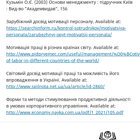
Кузьмін О.Є. (2003) Основи менеджменту : підручник Київ
: Вид-во "Академвидав", 156
Зарубіжний досвід мотивації персоналу. Available at:
https://searchinform.ru/kontrol-sotrudnikov/motivatsiya-
personala/zarubezhnyj-opyt-motivatsii-personala/
Мотивація праці в різних країнах світу. Available at:
http://www.pidpryemec.com/useful/management/%D0%BCotiva
of-labor-in-different-countries-of-the-world/
Світовий досвід мотивації праці та можливість його
впровадження в Україні. Available at:
http://www.spilnota.net.ua/ua/article/id-2860/
Форми та методи стимулювання продуктивної діяльності
в умовах корпоративного управління. Available at:
http://www.economy.nayka.com.ua/pdf/1_2021/105.pdf