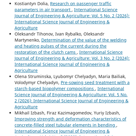
Kostiantyn Dolia,
Research on passenger traffic
parameters in air transport
,
International Science
Journal of Engineering & Agriculture: Vol. 5 No. 2 (2026):
International Science Journal of Engineering &
Agriculture
Oleksandr Tihonov, Ivan Rybalko, Oleksandr
Martynenko,
Determination of the value of the welding
and heating pulses of the current during the
restoration of the clutch cams
,
International Science
Journal of Engineering & Agriculture: Vol. 3 No. 2 (2024):
International Science Journal of Engineering &
Agriculture
Olena Struminska, Lyubomyr Chelyadyn, Maria Baіlіak,
Volodymyr Chelyadyn,
Pre-sowing seed treatment with a
starch-based biopolymer compositions
,
International
Science Journal of Engineering & Agriculture: Vol. 5 No.
2 (2026): International Science Journal of Engineering &
Agriculture
Mikhail Izbash, Firaz Kazimagomedov, Yuriy Izbash,
Improving strength and deformation characteristics of
concrete-filled steel tubular elements in bending
,
International Science Journal of Engineering &