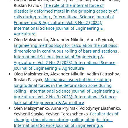
Ruslan Pavliuk,
The role of the internal force of
plastically deformed metal in the gripping capacity of
rolls during rolling
,
International Science Journal of
Engineering & Agriculture: Vol. 3 No. 2 (2024):
International Science Journal of Engineering &
Agriculture
Oleg Maksimenko, Alexander Nikulin, Anna Pryimak,
Engineering methodology for calculation the roll pass
dimensions in continuous rolling of bars and sections
,
International Science Journal of Engineering &
Agriculture: Vol. 2 No. 2 (2023): International Science
Journal of Engineering & Agriculture
Oleg Maksimenko, Alexander Nikulin, Vadim Petrashov,
Ruslan Pavlyuk,
Mechanical aspect of the resulting
longitudinal forces in the deformation zone during
rolling
,
International Science Journal of Engineering &
Agriculture: Vol. 2 No. 3 (2023): International Science
Journal of Engineering & Agriculture
Oleh Maksymenko, Anna Pryimak, Volodymyr Liashenko,
Yevhenii Stasko, Yevhen Tereshchenko,
Peculiarities of
changing the advance during rolling of high strips
,
International Science Journal of Engineering &