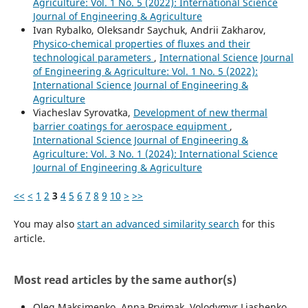
Agriculture: Vol. 1 No. 5 (2022): International Science
Journal of Engineering & Agriculture
Ivan Rybalko, Oleksandr Saychuk, Andrii Zakharov,
Physico-chemical properties of fluxes and their
technological parameters
,
International Science Journal
of Engineering & Agriculture: Vol. 1 No. 5 (2022):
International Science Journal of Engineering &
Agriculture
Viacheslav Syrovatka,
Development of new thermal
barrier coatings for aerospace equipment
,
International Science Journal of Engineering &
Agriculture: Vol. 3 No. 1 (2024): International Science
Journal of Engineering & Agriculture
<<
<
1
2
3
4
5
6
7
8
9
10
>
>>
You may also
start an advanced similarity search
for this
article.
Most read articles by the same author(s)
Oleg Maksimenko, Anna Pryimak, Volodymyr Liashenko,