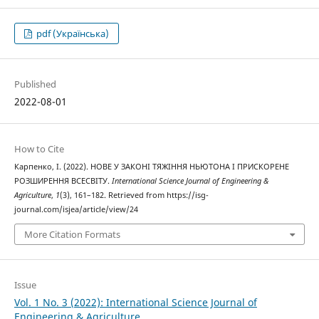
pdf (Українська)
Published
2022-08-01
How to Cite
Карпенко, І. (2022). НОВЕ У ЗАКОНІ ТЯЖІННЯ НЬЮТОНА І ПРИСКОРЕНЕ
РОЗШИРЕННЯ ВСЕСВІТУ.
International Science Journal of Engineering &
Agriculture
,
1
(3), 161–182. Retrieved from https://isg-
journal.com/isjea/article/view/24
More Citation Formats
Issue
Vol. 1 No. 3 (2022): International Science Journal of
Engineering & Agriculture