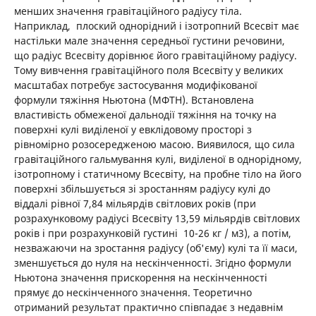
менших значення гравітаційного радіусу тіла.
Наприклад, плоский однорідний і ізотропний Всесвіт має
настільки мале значення середньої густини речовини,
що радіус Всесвіту дорівнює його гравітаційному радіусу.
Тому вивчення гравітаційного поля Всесвіту у великих
масштабах потребує застосування модифікованої
формули тяжіння Ньютона (МФТН). Встановлена
властивість обмеженої дальнодії тяжіння на точку на
поверхні кулі виділеної у евклідовому просторі з
рівномірно розосередженою масою. Виявилося, що сила
гравітаційного гальмування кулі, виділеної в однорідному,
ізотропному і статичному Всесвіту, на пробне тіло на його
поверхні збільшується зі зростанням радіусу кулі до
віддалі рівної 7,84 мільярдів світлових років (при
розрахунковому радіусі Всесвіту 13,59 мільярдів світлових
років і при розрахунковій густині 10-26 кг / м3), а потім,
незважаючи на зростання радіусу (об'єму) кулі та її маси,
зменшується до нуля на нескінченності. Згідно формули
Ньютона значення прискорення на нескінченності
прямує до нескінченного значення. Теоретично
отриманий результат практично співпадає з недавнім