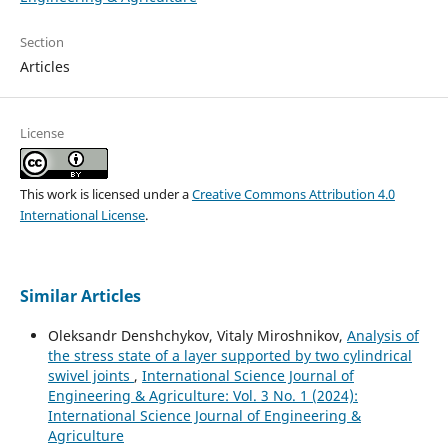
Section
Articles
License
This work is licensed under a
Creative Commons Attribution 4.0
International License
.
Similar Articles
Oleksandr Denshchykov, Vitaly Miroshnikov,
Analysis of
the stress state of a layer supported by two cylindrical
swivel joints
,
International Science Journal of
Engineering & Agriculture: Vol. 3 No. 1 (2024):
International Science Journal of Engineering &
Agriculture