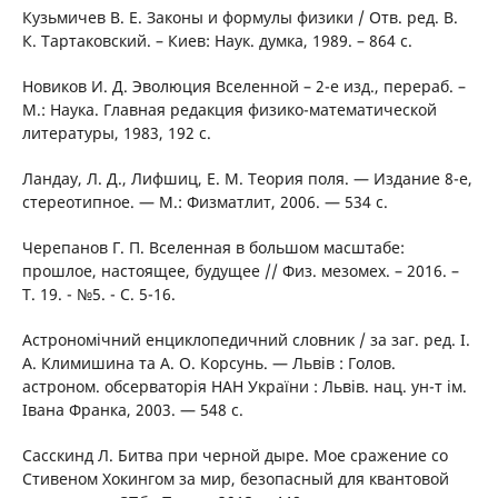
Кузьмичев В. Е. Законы и формулы физики / Отв. ред. В.
К. Тартаковский. – Киев: Наук. думка, 1989. – 864 с.
Новиков И. Д. Эволюция Вселенной – 2-е изд., перераб. –
М.: Наука. Главная редакция физико-математической
литературы, 1983, 192 с.
Ландау, Л. Д., Лифшиц, Е. М. Теория поля. — Издание 8-е,
стереотипное. — М.: Физматлит, 2006. — 534 с.
Черепанов Г. П. Вселенная в большом масштабе:
прошлое, настоящее, будущее // Физ. мезомех. – 2016. –
Т. 19. - №5. - С. 5-16.
Астрономічний енциклопедичний словник / за заг. ред. І.
А. Климишина та А. О. Корсунь. — Львів : Голов.
астроном. обсерваторія НАН України : Львів. нац. ун-т ім.
Івана Франка, 2003. — 548 с.
Сасскинд Л. Битва при черной дыре. Мое сражение со
Стивеном Хокингом за мир, безопасный для квантовой