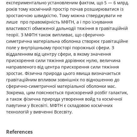
експериментально установленим фактом, що 5 — 6 млрд.
років тому космічний простір почав розширюватися із
зростаючою швидкістю. Тому можна стверджувати не
лише про правомірність МФТН, а і про існування
властивості обмеженої дальнодії тяжіння в гравітаційній
теорії. З МФТН також випливає, що сферично-
симетрична матеріальна оболонка створює гравітаційне
поле у внутрішньому просторі порожньої сфери. З
віддаленням від центру сфери, в якому значення
прискорення сили тяжіння дорівнює нулю, величина
направленого від центра прискорення сили тяжіння
зростає. Фізична природа цього явища визначається
гравітаційним впливом зовнішніх по відношенню до
сферично-симетричної матеріальної оболонки мас.
Зокрема, цим пояснюється прискорений розбіг галактик,
а також фізична природа утворення войд та космічної
павутини у Всесвіті. МФТН є складовою космічних
технологій у вивченні Всесвіту.
References