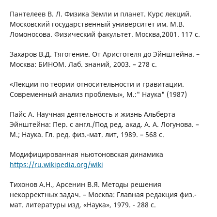
Пантелеев В. Л. Физика Земли и планет. Курс лекций.
Московский государственный университет им. М.В.
Ломоносова. Физический факультет. Москва,2001. 117 с.
Захаров В.Д. Тяготение. От Аристотеля до Эйнштейна. –
Москва: БИНОМ. Лаб. знаний, 2003. – 278 с.
«Лекции по теории относительности и гравитации.
Современный анализ проблемы», М.:" Наука" (1987)
Пайс А. Научная деятельность и жизнь Альберта
Эйнштейна: Пер. с англ./Под ред. акад. А. А. Логунова. –
М.; Наука. Гл. ред. физ.-мат. лит, 1989. – 568 с.
Модифицированная ньютоновская динамика
https://ru.wikipedia.org/wiki
Тихонов А.Н., Арсенин В.Я. Методы решения
некорректных задач. – Москва: Главная редакция физ.-
мат. литературы изд. «Наука», 1979. - 288 с.