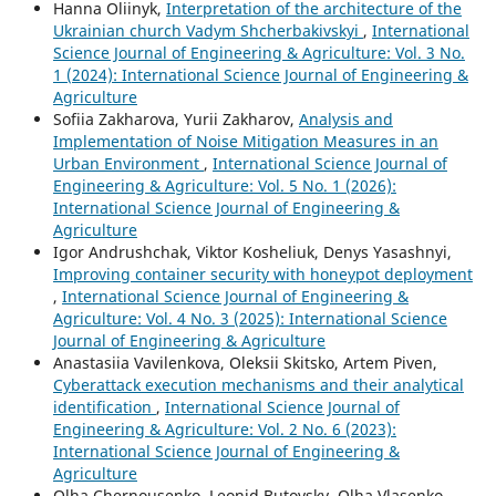
Hanna Oliinyk,
Interpretation of the architecture of the
Ukrainian church Vadym Shcherbakivskyi
,
International
Science Journal of Engineering & Agriculture: Vol. 3 No.
1 (2024): International Science Journal of Engineering &
Agriculture
Sofiia Zakharova, Yurii Zakharov,
Analysis and
Implementation of Noise Mitigation Measures in an
Urban Environment
,
International Science Journal of
Engineering & Agriculture: Vol. 5 No. 1 (2026):
International Science Journal of Engineering &
Agriculture
Igor Andrushchak, Viktor Kosheliuk, Denys Yasashnyi,
Improving container security with honeypot deployment
,
International Science Journal of Engineering &
Agriculture: Vol. 4 No. 3 (2025): International Science
Journal of Engineering & Agriculture
Anastasiia Vavilenkova, Oleksii Skitsko, Artem Piven,
Cyberattack execution mechanisms and their analytical
identification
,
International Science Journal of
Engineering & Agriculture: Vol. 2 No. 6 (2023):
International Science Journal of Engineering &
Agriculture
Olha Chernousenko, Leonid Butovsky, Olha Vlasenko,