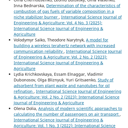
Inna Bednarska,
Determination of the characteristics of
combustion of gas fuels of variable composition in a
niche stabilizer burner
,
International Science Journal of
Engineering & Agriculture: Vol. 4 No. 3 (2025):
International Science Journal of Engineering &
Agriculture
Volodymyr Saiko, Theodore Narytnyk,
A model for
building a wireless terahertz network with increased
communication reliability
,
International Science Journal
of Engineering & Agriculture: Vol. 2 No. 2 (2023):
International Science Journal of Engineering &
Agriculture
Lydia Krichkovskaya, Essam Elnaggar, Vladimir
Dubonosov, Olga Bliznyuk, Yuri Gritsaenko,
Study of
adsorbent from plant waste and nanotubes for oil
refination
,
International Science Journal of Engineering
& Agriculture: Vol. 2 No. 2 (2023): International Science
Journal of Engineering & Agriculture
Olena Dolia,
Analysis of modern scientific approaches to
calculating the number of passengers on air transport
,
International Science Journal of Engineering &
Agriculture: Vol. 1 No. 3 (2022): International Science