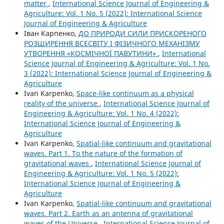
matter
,
International Science Journal of Engineering &
Agriculture: Vol. 1 No. 5 (2022): International Science
Journal of Engineering & Agriculture
Іван Карпенко,
ДО ПРИРОДИ СИЛИ ПРИСКОРЕНОГО
РОЗШИРЕННЯ ВСЕСВІТУ І ФІЗИЧНОГО МЕХАНІЗМУ
УТВОРЕННЯ «КОСМІЧНОЇ ПАВУТИНИ»
,
International
Science Journal of Engineering & Agriculture: Vol. 1 No.
3 (2022): International Science Journal of Engineering &
Agriculture
Ivan Karpenko,
Space-like continuum as a physical
reality of the universe
,
International Science Journal of
Engineering & Agriculture: Vol. 1 No. 4 (2022):
International Science Journal of Engineering &
Agriculture
Ivan Karpenko,
Spatial-like continuum and gravitational
waves. Part 1. To the nature of the formation of
gravitational waves
,
International Science Journal of
Engineering & Agriculture: Vol. 1 No. 5 (2022):
International Science Journal of Engineering &
Agriculture
Ivan Karpenko,
Spatial-like continuum and gravitational
waves. Part 2. Earth as an antenna of gravitational
waves of the Universe
,
International Science Journal of