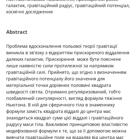
галактик, гравітаційний радіус, гравітаційний потенціал,
космічні дослідження
Abstract
Проблема вдосконалення польової теорії гравітації
виникла в зв’язку з відкриттям прискореного віддалення
далеких галактик. Прискорення може бути пояснене
лише наявністю сили протилежної за напрямком
гравітаційній силі. Прийнято, що згідно з визначенням
гравітаційного потенціалу його значення для
матеріальної точки дорівнює половині квадрата
швидкості світла. Отримано регуляризований, тобто
позбавлений сингулярності, вигляд формули тяжіння
Ньютона. В ній для сферичного тіла в знаменнику
формули замість квадрата віддалі до центра мас
знаходиться квадрат суми цієї віддалі і гравітаційного
радіусу маси тіла. Важливою принциповою властивістю
модифікованої формули є те, що за її допомогою можна
вивчати гравітаційне поле на віддалях від центра мас