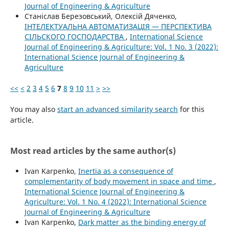
Journal of Engineering & Agriculture
Станіслав Березовський, Олексій Дяченко,
ІНТЕЛЕКТУАЛЬНА АВТОМАТИЗАЦІЯ — ПЕРСПЕКТИВА
СІЛЬСКОГО ГОСПОДАРСТВА
,
International Science
Journal of Engineering & Agriculture: Vol. 1 No. 3 (2022):
International Science Journal of Engineering &
Agriculture
<<
<
2
3
4
5
6
7
8
9
10
11
>
>>
You may also
start an advanced similarity search
for this
article.
Most read articles by the same author(s)
Ivan Karpenko,
Inertia as a consequence of
complementarity of body movement in space and time
,
International Science Journal of Engineering &
Agriculture: Vol. 1 No. 4 (2022): International Science
Journal of Engineering & Agriculture
Ivan Karpenko,
Dark matter as the binding energy of