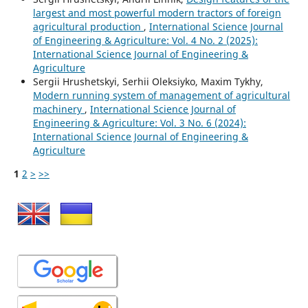
largest and most powerful modern tractors of foreign
agricultural production
,
International Science Journal
of Engineering & Agriculture: Vol. 4 No. 2 (2025):
International Science Journal of Engineering &
Agriculture
Sergiі Hrushetskyі, Serhii Oleksiyko, Maxim Tykhy,
Modern running system of management of agricultural
machinery
,
International Science Journal of
Engineering & Agriculture: Vol. 3 No. 6 (2024):
International Science Journal of Engineering &
Agriculture
1
2
>
>>