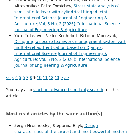
Miroshnikov, Petro Fomichev,
Stress state analysis of
semi-infinite layer with cylindrical hinged joint
,
International Science Journal of Engineering &
Agriculture: Vol. 5 No. 2 (2026): International Science
Journal of Engineering & Agriculture
Yurii Tulashvili, Viktor Kosheliuk, Bohdan Morozyuk,
Designing a secure teamwork management system with
multi-level authentication based on Django
,
International Science Journal of Engineering &
Agriculture: Vol. 5 No. 3 (2026): International Science
Journal of Engineering & Agriculture
<<
<
4
5
6
7
8
9
10
11
12
13
>
>>
You may also
start an advanced similarity search
for this
article.
Most read articles by the same author(s)
Sergiі Hrushetskyі, Stepaniia Bilyk,
Design
characteristics of the largest and most powerful modern