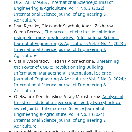
DIGITAL IMAGES
,
International Science Journal of
Engineering & Agriculture: Vol. 1 No. 3 (2022):
International Science Journal of Engineering &
Agriculture
Ivan Rybalko, Oleksandr Saychuk, Andrii Zakharov,
Olena Borovyk,
The process of electroslig soldering
using electrode powder wires
,
International Science
Journal of Engineering & Agriculture: Vol. 2 No. 1 (2023):
International Science Journal of Engineering &
Agriculture
Vitalii Vynohradov, Tetiana Aloshechkina,
Unleashing
the Power of COBie: Revolutionizing Building
Information Management
,
International Science
Journal of Engineering & Agriculture: Vol. 3 No. 3 (2024):
International Science Journal of Engineering &
Agriculture
Oleksandr Denshchykov, Vitaly Miroshnikov,
Analysis of
the stress state of a layer supported by two cylindrical
swivel joints
,
International Science Journal of
Engineering & Agriculture: Vol. 3 No. 1 (2024):
International Science Journal of Engineering &
Agriculture
Igor Arkhypenko, Serhii Sverdlov, Olexii Ilin, Vitaly