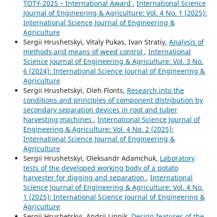
TOTY-2025 – International Award
,
International Science
Journal of Engineering & Agriculture: Vol. 4 No. 1 (2025):
International Science Journal of Engineering &
Agriculture
Sergiі Hrushetskyі, Vitaly Pukas, Ivan Stratiy,
Analysis of
methods and means of weed control
,
International
Science Journal of Engineering & Agriculture: Vol. 3 No.
6 (2024): International Science Journal of Engineering &
Agriculture
Sergiі Hrushetskyі, Oleh Flonts,
Research into the
conditions and principles of component distribution by
secondary separation devices in root and tuber
harvesting machines
,
International Science Journal of
Engineering & Agriculture: Vol. 4 No. 2 (2025):
International Science Journal of Engineering &
Agriculture
Sergiі Hrushetskyі, Oleksandr Adamchuk,
Laboratory
tests of the developed working body of a potato
harvester for digging and separation
,
International
Science Journal of Engineering & Agriculture: Vol. 4 No.
1 (2025): International Science Journal of Engineering &
Agriculture
Sergiі Hrushetskyі, Andrii Linnik,
Design features of the