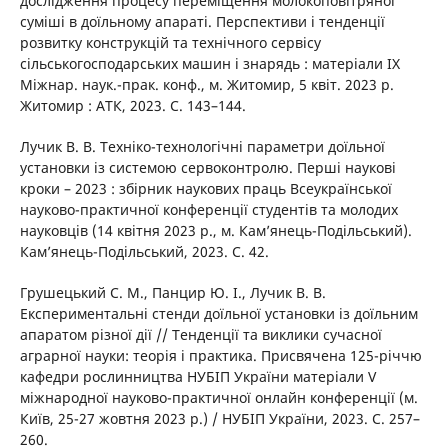
дослідження процесу переміщення молокоповітряної
суміші в доїльному апараті. Перспективи і тенденції
розвитку конструкцій та технічного сервісу
сільськогосподарських машин і знарядь : матеріали IX
Міжнар. наук.-прак. конф., м. Житомир, 5 квіт. 2023 р.
Житомир : АТК, 2023. С. 143–144.
Лучик В. В. Техніко-технологічні параметри доїльної
установки із системою сервоконтролю. Перші наукові
кроки – 2023 : збірник наукових праць Всеукраїнської
науково-практичної конференції студентів та молодих
науковців (14 квітня 2023 р., м. Кам’янець-Подільський).
Кам’янець-Подільський, 2023. С. 42.
Грушецький С. М., Панцир Ю. І., Лучик В. В.
Експериментальні стенди доїльної установки із доїльним
апаратом різної дії // Тенденції та виклики сучасної
аграрної науки: теорія і практика. Присвячена 125-річчю
кафедри рослинництва НУБІП України матеріали V
міжнародної науково-практичної онлайн конференції (м.
Київ, 25-27 жовтня 2023 р.) / НУБІП України, 2023. С. 257–
260.