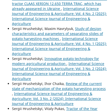
tractor CLAAS XERION 12.650 TERRA TRAC, which has
already appeared in Ukraine
,
International Science
Journal of Engineering & Agriculture: Vol. 4 No. 2 (2025):
International Science Journal of Engineering &
Agriculture
Sergiі Hrushetskyі, Maxim Havrylyuk,
Study of design
characteristics and parameters of separating slides of
potato harvesting machines
,
International Science
Journal of Engineering & Agriculture: Vol. 4 No. 1 (2025):
International Science Journal of Engineering &
Agriculture
Sergiі Hrushetskyі,
Innovative potato technology for
modern agricultural production
,
International Science
Journal of Engineering & Agriculture: Vol. 3 No. 2 (2024):
International Science Journal of Engineering &
Agriculture
Sergiі Hrushetskyі, Ihor Chaika,
Review of the current
state of mechanization of the potato harvesting process
,
International Science Journal of Engineering &
Agriculture: Vol. 3 No. 2 (2024): International Science
Journal of Engineering & Agriculture
Sergiі Hrushetskyі, Vitaly Pukas,
Tractor of the Year