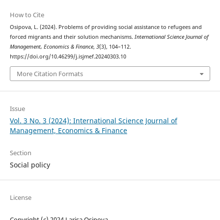
How to Cite
Osipova, L. (2024). Problems of providing social assistance to refugees and
forced migrants and their solution mechanisms.
International Science Journal of
Management, Economics & Finance
,
3
(3), 104–112.
https://doi.org/10.46299/j.isjmef.20240303.10
More Citation Formats
Issue
Vol. 3 No. 3 (2024): International Science Journal of
Management, Economics & Finance
Section
Social policy
License
Copyright (c) 2024 Larisa Osipova