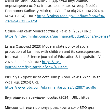
Деякі питання соціальної підтримки внутрішньо
переміщених осіб та інших вразливих категорій осіб :
Постанова Кабінету Міністрів України від 26 січня 2024 р.
№ 94. (2024). URL :
https://zakon.rada.gov.ua/laws/show/94-
2024-%D0%BF#Text
Офіційний сайт Міністерства фінансів. (2023) URL:
https://index.minfin.com.ua/ua/finance/budget/cons/expense
Larisa Osipova.( 2023) Modern state policy of social
protection of families with children and its consequences.
International Science Journal of Education & Linguistics. Vol.
2 No. 3. С. 36-50. URL:
https://isg-
journal.com/isjel/article/view/408/221
Війна у цифрах: як за останній рік змінилися Україна та
українці. (2024) URL :
https://www.bbc.com/ukrainian/articles/cv28871qdv8o
Внутрішньо переміщені особи. (2024). URL : https
Мінсоцполітики пропонує розширити коло ВПО для