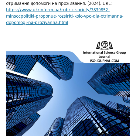
отримання допомоги на проживання. (2024). URL:
https://www.ukrinform.ua/rubric-society/3839852-
minsocpolitiki-proponue-rozsiriti-kolo-vpo-dla-otrimanna-
dopomogi-na-prozivanna.html